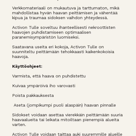
Verkkomateriaali on mukautuva ja tarttumaton, mikä
mahdollistaa hyvän haavan peittämisen ja vähentää
kipua ja traumaa sidoksen vaihdon yhteydessä.
Activon Tulle soveltuu ihanteellisesti nekroottisten
haavojen puhdistamiseen optimaalisen
paranemisympäristön luomiseksi.
Saatavana useita eri kokoja, Activon Tulle on
suunniteltu peittämään tehokkaasti kaikenkokoisia
haavoja.
Käyttöohjeet:
Varmista, että haava on puhdistettu
Kuivaa ympäröivä iho varovasti
Poista pakkauksesta
Aseta (jompikumpi puoli alaspäin) haavan pinnalle
Sidokset voidaan asettaa vierekkäin peittämään suuria
haavaalueita tai leikata mitoiltaan pienempiä alueita
varten.
Activon Tulle voidaan taittaa auki suuremmille alueille