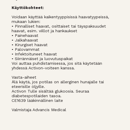
Käyttökohteet:
Voidaan käyttää kaikentyyppisissä haavatyypeissä,
mukaan lukien:
• Pinnalliset haavat, osittaiset tai täyspaksuudet
haavat, esim. viillot ja hankaukset
• Painehaavat
• Jalkahaavat
• Kirurgiset haavat
• Palovammat
• Infektoituneet haavat
• Siirrännäiset ja luovutuspaikat
Voi auttaa puhdistamisessa, jos sitä käytetään
yhdessä Activon-voiteen kanssa.
Vasta-aiheet
Älä käytä, jos potilas on allerginen hunajalle tai
eteerisille öljyille.
Activon Tulle sisältää glukoosia. Seuraa
diabetespotilaiden tasoa.
CE1639 lääkinnällinen laite
Valmistaja Advancis Medical