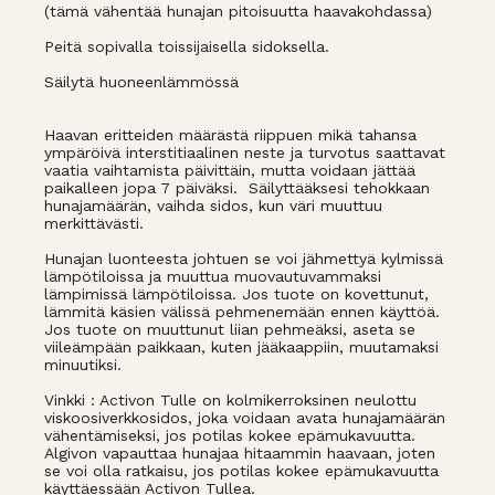
(tämä vähentää hunajan pitoisuutta haavakohdassa)
Peitä sopivalla toissijaisella sidoksella.
Säilytä huoneenlämmössä
Haavan eritteiden määrästä riippuen mikä tahansa
ympäröivä interstitiaalinen neste ja turvotus saattavat
vaatia vaihtamista päivittäin, mutta voidaan jättää
paikalleen jopa 7 päiväksi. Säilyttääksesi tehokkaan
hunajamäärän, vaihda sidos, kun väri muuttuu
merkittävästi.
Hunajan luonteesta johtuen se voi jähmettyä kylmissä
lämpötiloissa ja muuttua muovautuvammaksi
lämpimissä lämpötiloissa. Jos tuote on kovettunut,
lämmitä käsien välissä pehmenemään ennen käyttöä.
Jos tuote on muuttunut liian pehmeäksi, aseta se
viileämpään paikkaan, kuten jääkaappiin, muutamaksi
minuutiksi.
Vinkki : Activon Tulle on kolmikerroksinen neulottu
viskoosiverkkosidos, joka voidaan avata hunajamäärän
vähentämiseksi, jos potilas kokee epämukavuutta.
Algivon vapauttaa hunajaa hitaammin haavaan, joten
se voi olla ratkaisu, jos potilas kokee epämukavuutta
käyttäessään Activon Tullea.