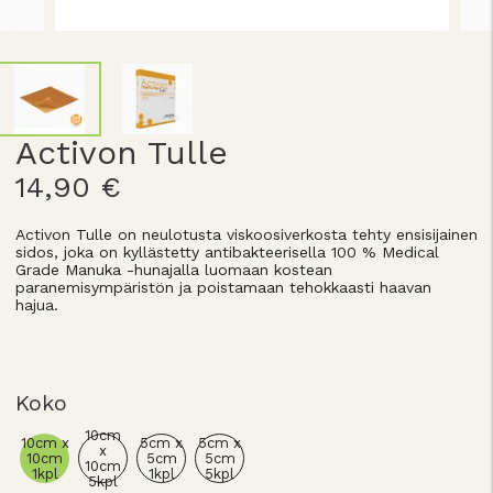
Activon Tulle
14,90 €
Activon Tulle on neulotusta viskoosiverkosta tehty ensisijainen
sidos, joka on kyllästetty antibakteerisella 100 % Medical
Grade Manuka -hunajalla luomaan kostean
paranemisympäristön ja poistamaan tehokkaasti haavan
hajua.
Koko
10cm
10cm x
5cm x
5cm x
x
10cm
5cm
5cm
10cm
1kpl
1kpl
5kpl
5kpl