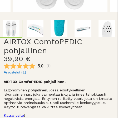
AIRTOX ComfoPEDIC
pohjallinen
39,90 €
Keskimääräinen luokitus:
5.0
(
äänet:
1
)
Arvostelut (
1
)
AIRTOX ComfoPEDIC pohjallinen.
Ergonominen pohjallinen, jossa edistyksellinen
iskunvaimennus, joka vaimentaa iskuja ja imee tehokkaasti
negatiivista energiaa. Erityinen rei'itetty vuori, jolla on ilmasto-
optimoivia ominaisuuksia. Sopii useimmille kenkätyypeille.
Käyttö turvakengissä vaikuttaa hyväksyntään.
Katso esite
!