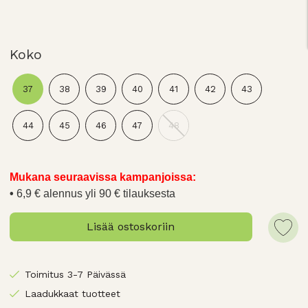
Koko
37
38
39
40
41
42
43
44
45
46
47
48
Mukana seuraavissa kampanjoissa:
6,9 € alennus yli 90 € tilauksesta
Lisää ostoskoriin
Toimitus 3-7 Päivässä
Laadukkaat tuotteet