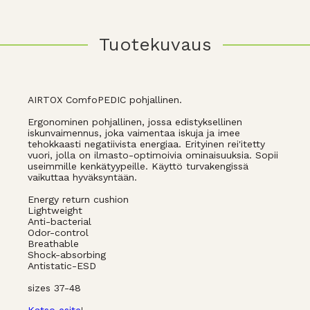
Tuotekuvaus
AIRTOX ComfoPEDIC pohjallinen.
Ergonominen pohjallinen, jossa edistyksellinen
iskunvaimennus, joka vaimentaa iskuja ja imee
tehokkaasti negatiivista energiaa. Erityinen rei'itetty
vuori, jolla on ilmasto-optimoivia ominaisuuksia. Sopii
useimmille kenkätyypeille. Käyttö turvakengissä
vaikuttaa hyväksyntään.
Energy return cushion
Lightweight
Anti-bacterial
Odor-control
Breathable
Shock-absorbing
Antistatic-ESD
sizes 37-48