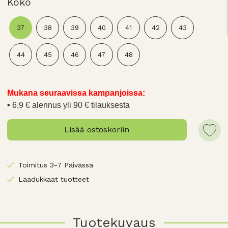
Koko
37
38
39
40
41
42
43
44
45
46
47
48
Mukana seuraavissa kampanjoissa:
6,9 € alennus yli 90 € tilauksesta
Lisää ostoskoriin
Toimitus 3-7 Päivässä
Laadukkaat tuotteet
Tuotekuvaus