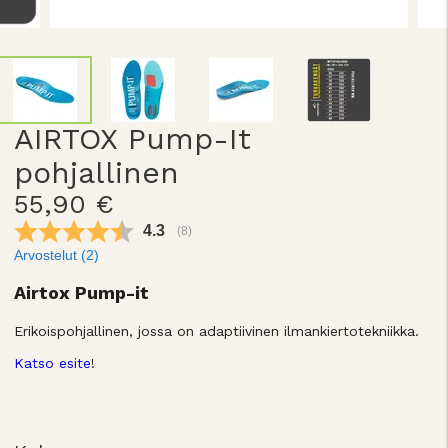
AIRTOX Pump-It
pohjallinen
55,90 €
Keskimääräinen luokitus:
4.3
(
äänet:
8
)
Arvostelut (
2
)
Airtox Pump-it
Erikoispohjallinen, jossa on adaptiivinen ilmankiertotekniikka.
Katso esite
!