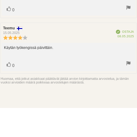
tähdestä
Ääni(et)
Äänestä
0
ylöspäin
Arvostelun
Teemu
Arvostelun
Vahvistettu
OSTAJA
kirjoittaja:
päivämäärä:
15.05.2025
O
08.05.2025
Arvostelun
p
luokitus:
4.0
Käytän työkengissä päivittäin.
Arvostelun
5:sta
teksti:
tähdestä
Ääni(et)
Äänestä
0
ylöspäin
Huomaa, että jotkut asiakkaat päättävät jättää arvion kirjoittamatta arvostelua, ja tämän
vuoksi arvioiden määrä poikkeaa arvostelujen määrästä.