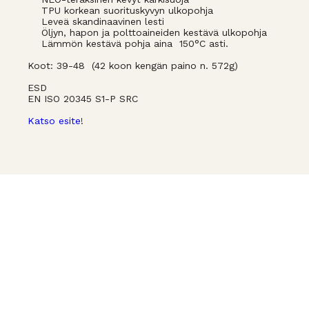
TPU korkean suorituskyvyn ulkopohja
Leveä skandinaavinen lesti
Öljyn, hapon ja polttoaineiden kestävä ulkopohja
Lämmön kestävä pohja aina 150°C asti.
Koot: 39-48 (42 koon kengän paino n. 572g)
ESD
EN ISO 20345 S1-P SRC
Katso esite
!