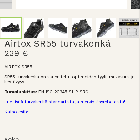
Airtox SR55 turvakenkä
239 €
AIRTOX SR55
SR55 turvakenkä on suunniteltu optimoiden tyyli, mukavuus ja
kestävyys.
Turvaluokitus:
EN ISO 20345 S1-P SRC
Lue lisää turvakenkä standartista ja merkintäsymboleista!
Katso esite
!
Koko