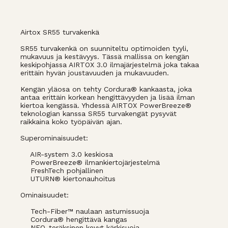
Airtox SR55 turvakenkä
SR55 turvakenkä on suunniteltu optimoiden tyyli,
mukavuus ja kestävyys. Tässä mallissa on kengän
keskipohjassa AIRTOX 3.0 ilmajärjestelmä joka takaa
erittäin hyvän joustavuuden ja mukavuuden.
Kengän yläosa on tehty Cordura® kankaasta, joka
antaa erittäin korkean hengittävyyden ja lisää ilman
kiertoa kengässä. Yhdessä AIRTOX PowerBreeze®
teknologian kanssa SR55 turvakengät pysyvät
raikkaina koko työpäivän ajan.
Superominaisuudet:
AIR-system 3.0 keskiosa
PowerBreeze® ilmankiertojärjestelmä
FreshTech pohjallinen
UTURN® kiertonauhoitus
Ominaisuudet:
Tech-Fiber™ naulaan astumissuoja
Cordura® hengittävä kangas
NEO-teräksinen kevyt kärkisuoja