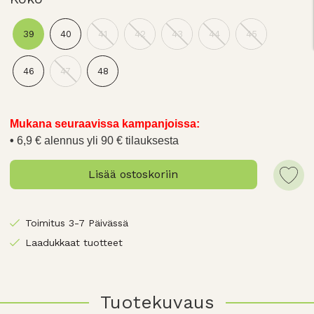
39
40
41
42
43
44
45
46
47
48
Mukana seuraavissa kampanjoissa:
6,9 € alennus yli 90 € tilauksesta
Lisää ostoskoriin
Toimitus 3-7 Päivässä
Laadukkaat tuotteet
Tuotekuvaus