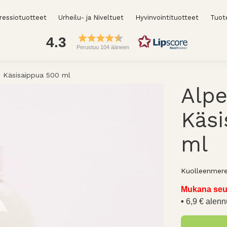
essiotuotteet
Urheilu- ja Niveltuet
Hyvinvointituotteet
Tuot
4.3
Perustuu 104 ääneen
 Käsisaippua 500 ml
Alp
Käsi
ml
Kuolleenmere
Mukana seu
6,9 € alenn