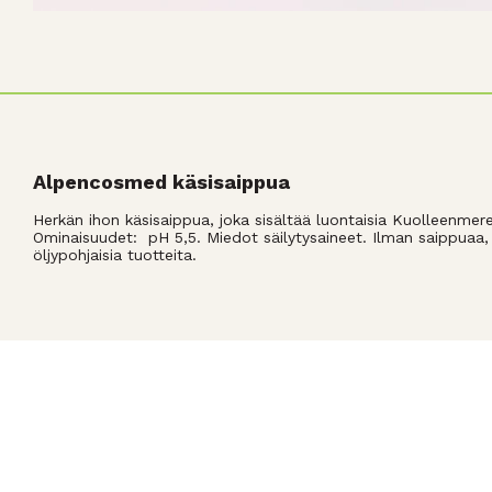
Alpencosmed käsisaippua
Herkän ihon käsisaippua, joka sisältää luontaisia Kuolleenmeren
Ominaisuudet: pH 5,5. Miedot säilytysaineet. Ilman saippuaa, p
öljypohjaisia tuotteita.