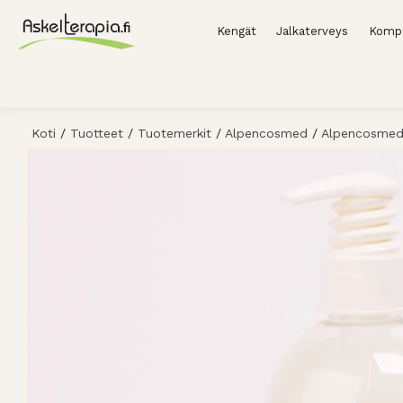
Kengät
Jalkaterveys
Kompr
Koti
/
Tuotteet
/
Tuotemerkit
/
Alpencosmed
/
Alpencosmed