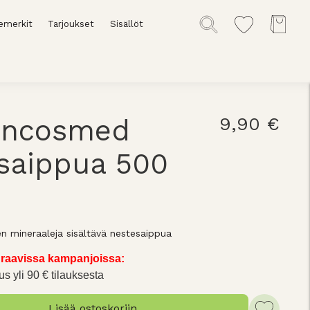
emerkit
Tarjoukset
Sisällöt
encosmed
9,90 €
saippua 500
n mineraaleja sisältävä nestesaippua
raavissa kampanjoissa:
us yli 90 € tilauksesta
Lisää ostoskoriin