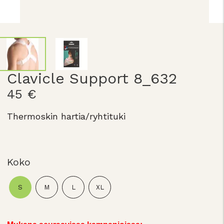
Clavicle Support 8_632
45 €
Thermoskin hartia/ryhtituki
Koko
S
M
L
XL