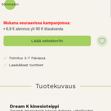
50mmx5m
Mukana seuraavissa kampanjoissa:
6,9 € alennus yli 90 € tilauksesta
Lisää ostoskoriin
Toimitus 3-7 Päivässä
Laadukkaat tuotteet
Tuotekuvaus
Dream K kinesioteippi
DreamK-kinesiotepit tulevat Italiasta, urheilijoiden