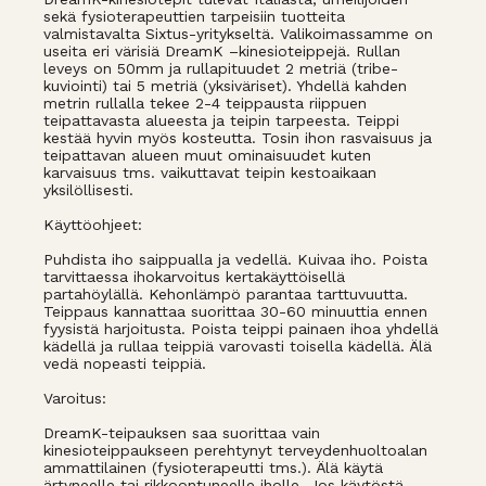
sekä fysioterapeuttien tarpeisiin tuotteita
valmistavalta Sixtus-yritykseltä. Valikoimassamme on
useita eri värisiä DreamK –kinesioteippejä. Rullan
leveys on 50mm ja rullapituudet 2 metriä (tribe-
kuviointi) tai 5 metriä (yksiväriset). Yhdellä kahden
metrin rullalla tekee 2-4 teippausta riippuen
teipattavasta alueesta ja teipin tarpeesta. Teippi
kestää hyvin myös kosteutta. Tosin ihon rasvaisuus ja
teipattavan alueen muut ominaisuudet kuten
karvaisuus tms. vaikuttavat teipin kestoaikaan
yksilöllisesti.
Käyttöohjeet:
Puhdista iho saippualla ja vedellä. Kuivaa iho. Poista
tarvittaessa ihokarvoitus kertakäyttöisellä
partahöylällä. Kehonlämpö parantaa tarttuvuutta.
Teippaus kannattaa suorittaa 30-60 minuuttia ennen
fyysistä harjoitusta. Poista teippi painaen ihoa yhdellä
kädellä ja rullaa teippiä varovasti toisella kädellä. Älä
vedä nopeasti teippiä.
Varoitus:
DreamK-teipauksen saa suorittaa vain
kinesioteippaukseen perehtynyt terveydenhuoltoalan
ammattilainen (fysioterapeutti tms.). Älä käytä
ärtyneelle tai rikkoontuneelle iholle. Jos käytöstä