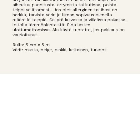
aiheutuu punoitusta, ärtymistä tai kutinaa, poista
teippi välittömästi. Jos olet allerginen tai ihosi on
herkkä, tarkista värin ja liiman sopivuus pienellä
määrällä teippiä. Säilytä kuivassa ja viileässä paikassa
loitolla lämmönlähteistä. Pidä lasten
ulottumattomissa. Älä käytä tuotetta, jos pakkaus on
vaurioitunut.
Rulla: 5 cm x 5 m
Värit: musta, beige, pinkki, keltainen, turkoosi