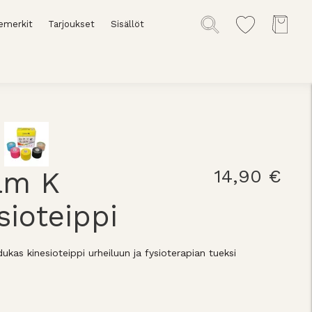
emerkit
Tarjoukset
Sisällöt
am K
14,90 €
sioteippi
kas kinesioteippi urheiluun ja fysioterapian tueksi