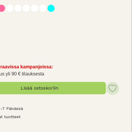
raavissa kampanjoissa:
us yli 90 € tilauksesta
Lisää ostoskoriin
3-7 Päivässä
t tuotteet