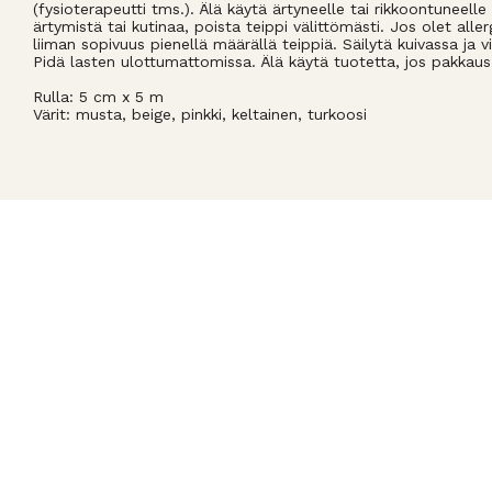
(fysioterapeutti tms.). Älä käytä ärtyneelle tai rikkoontuneell
ärtymistä tai kutinaa, poista teippi välittömästi. Jos olet allerg
liiman sopivuus pienellä määrällä teippiä. Säilytä kuivassa ja 
Pidä lasten ulottumattomissa. Älä käytä tuotetta, jos pakkaus
Rulla: 5 cm x 5 m
Värit: musta, beige, pinkki, keltainen, turkoosi