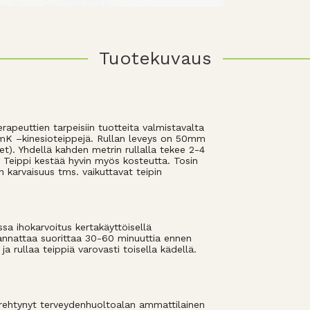
Tuotekuvaus
erapeuttien tarpeisiin tuotteita valmistavalta
eamK –kinesioteippejä. Rullan leveys on 50mm
iset). Yhdellä kahden metrin rullalla tekee 2-4
. Teippi kestää hyvin myös kosteutta. Tosin
 karvaisuus tms. vaikuttavat teipin
ssa ihokarvoitus kertakäyttöisellä
annattaa suorittaa 30-60 minuuttia ennen
ja rullaa teippiä varovasti toisella kädellä.
rehtynyt terveydenhuoltoalan ammattilainen