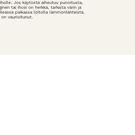
e iholle. Jos käytöstä aiheutuu punoitusta,
inen tai ihosi on herkkä, tarkista värin ja
viileässä paikassa loitolla lämmönlähteistä.
 on vaurioitunut.