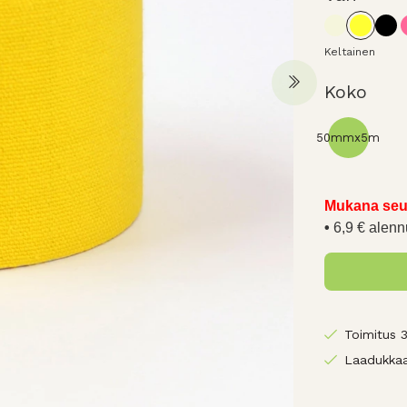
Keltainen
Koko
50mmx5m
Mukana seu
6,9 € alenn
Toimitus 
Laadukkaa