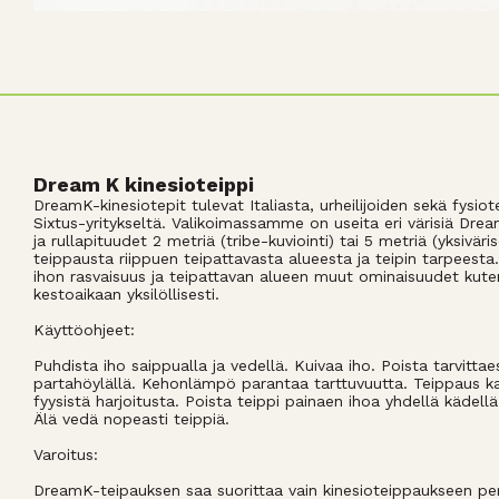
Dream K kinesioteippi
DreamK-kinesiotepit tulevat Italiasta, urheilijoiden sekä fysiot
Sixtus-yritykseltä. Valikoimassamme on useita eri värisiä Dr
ja rullapituudet 2 metriä (tribe-kuviointi) tai 5 metriä (yksivär
teippausta riippuen teipattavasta alueesta ja teipin tarpeesta
ihon rasvaisuus ja teipattavan alueen muut ominaisuudet kuten
kestoaikaan yksilöllisesti.
Käyttöohjeet:
Puhdista iho saippualla ja vedellä. Kuivaa iho. Poista tarvittae
partahöylällä. Kehonlämpö parantaa tarttuvuutta. Teippaus k
fyysistä harjoitusta. Poista teippi painaen ihoa yhdellä kädellä 
Älä vedä nopeasti teippiä.
Varoitus:
DreamK-teipauksen saa suorittaa vain kinesioteippaukseen pe