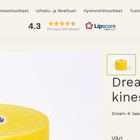
essiotuotteet
Urheilu- ja Niveltuet
Hyvinvointituotteet
Tuot
4.3
Perustuu 104 ääneen
Dre
kine
Dream-K laadu
Väri