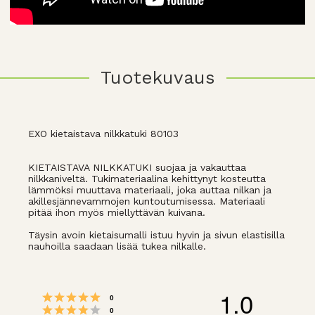
Tuotekuvaus
EXO kietaistava nilkkatuki 80103
KIETAISTAVA NILKKATUKI suojaa ja vakauttaa
nilkkaniveltä. Tukimateriaalina kehittynyt kosteutta
lämmöksi muuttava materiaali, joka auttaa nilkan ja
akillesjännevammojen kuntoutumisessa. Materiaali
pitää ihon myös miellyttävän kuivana.
Täysin avoin kietaisumalli istuu hyvin ja sivun elastisilla
nauhoilla saadaan lisää tukea nilkalle.
1.0
Arvio 5 5:sta tähdestä
Äänet
0
Arvio 4 5:sta tähdestä
Äänet
0