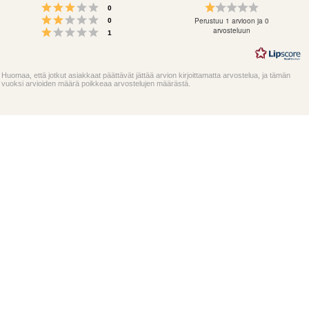
Arvio 3 5:sta tähdestä
Arvio
Äänet
0
Arvio 2 5:sta tähdestä
1.0
Äänet
Perustuu 1 arvioon ja 0
0
Arvio 1 5:sta tähdestä
5:sta
arvosteluun
Äänet
1
tähdestä
Huomaa, että jotkut asiakkaat päättävät jättää arvion kirjoittamatta arvostelua, ja tämän
vuoksi arvioiden määrä poikkeaa arvostelujen määrästä.