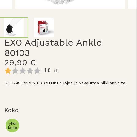
EXO Adjustable Ankle
80103
29,90 €
Keskimääräinen luokitus:
1.0
(
äänet:
1
)
KIETAISTAVA NILKKATUKI suojaa ja vakauttaa nilkkaniveltä.
Koko
yksi
koko