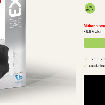
yksi
koko
Mukana seu
6,9 € alenn
Toimitus 
Laadukkaa