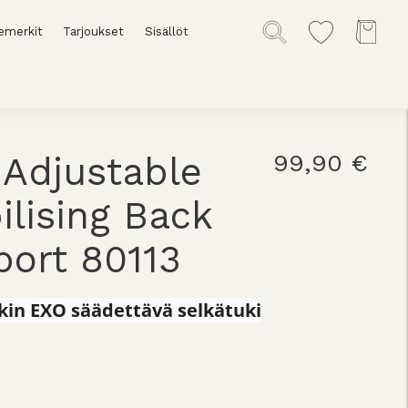
emerkit
Tarjoukset
Sisällöt
Adjustable
99,90 €
ilising Back
ort 80113
in EXO säädettävä selkätuki