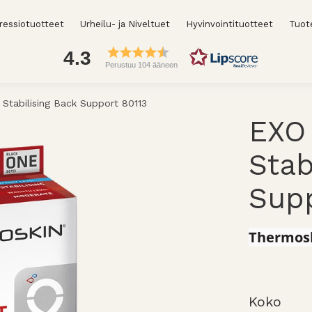
essiotuotteet
Urheilu- ja Niveltuet
Hyvinvointituotteet
Tuot
4.3
Perustuu 104 ääneen
 Stabilising Back Support 80113
EXO 
Stab
Supp
Thermosk
Koko