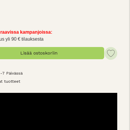
raavissa kampanjoissa:
us yli 90 € tilauksesta
Lisää ostoskoriin
3-7 Päivässä
t tuotteet