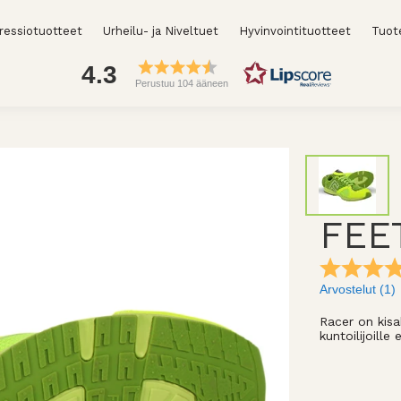
essiotuotteet
Urheilu- ja Niveltuet
Hyvinvointituotteet
Tuot
4.3
Perustuu 104 ääneen
FEET
Arvostelut (
1
)
Racer on kisa
kuntoilijoille