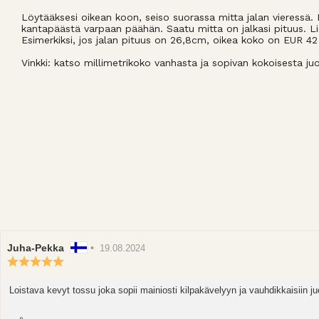
Löytääksesi oikean koon, seiso suorassa mitta jalan vieressä. 
kantapäästä varpaan päähän. Saatu mitta on jalkasi pituus. L
Esimerkiksi, jos jalan pituus on 26,8cm, oikea koko on EUR 4
Vinkki: katso millimetrikoko vanhasta ja sopivan kokoisesta ju
Arvostelun
Juha-Pekka
•
Arvostelun
19.08.2024
kirjoittaja:
Arvostelun
päivämäärä:
luokitus:
5.0
Loistava kevyt tossu joka sopii mainiosti kilpakävelyyn ja vauhdikkaisiin 
Arvostelun
5:sta
teksti:
tähdestä