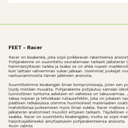
FEET - Racer
Racer on kisakenkä, joka sopii poikkeavan rakenteensa ansiosta 
Pohjarakenne on suunniteltu seurailemaan tarkasti jalkaterän l
hämmästyttävän tarkka ja lisäksi se on ehkä nopein markkinoil
kuin laittaisi vahvemman sukan jalkaan. Useimmat juoksijat ov
rasitusvammoista tämän jalkineen ansiosta.
Suunnittelimme kisakengän ilman kompromisseja, joten sen poh
löydy mistään muualta. Pohjarakenne pohjautuu samaan ideolo
luonnollinen tuntuma askeleen eri vaiheissa on takuuvarmaa. J
takaa nopean ja tehokkaan rullausefektin, joka on jokaisen tav
päällisen ratkaisuissa olemme huomioineet materiaalien osalta
mahdollistaa juoksemisen myös ilman sukkia. Racer mallissa 
jalkaterän anatomiset muodot erityisen tarkasti. Täydellinen va
saakka. Racer on suunniteltu kisakengäksi, mutta se sopii main
harjoitusjalkineeksi ainutlaatuisen pohjarakenteensa ansiosta.
Koon valinta