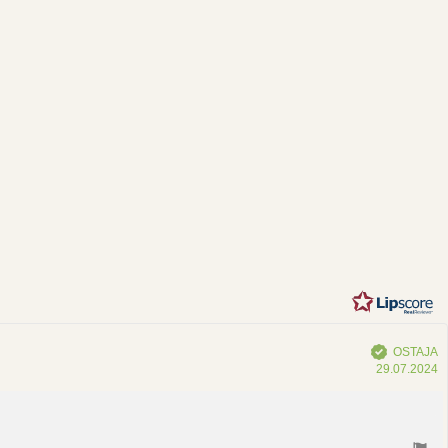
vio
0
sta
hdestä
Vahvistettu
OSTAJA
O
29.07.2024
p