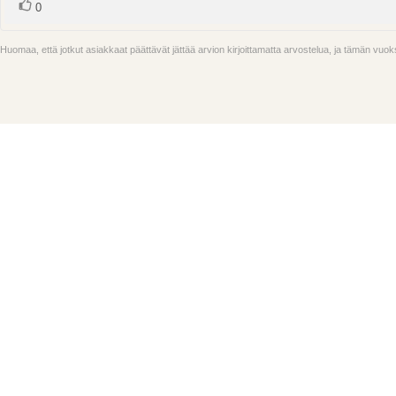
Ääni(et)
Äänestä
0
ylöspäin
Huomaa, että jotkut asiakkaat päättävät jättää arvion kirjoittamatta arvostelua, ja tämän vu