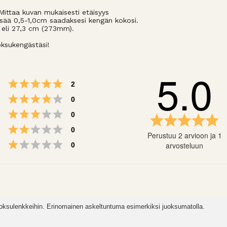
Mittaa kuvan mukaisesti etäisyys
isää 0,5-1,0cm saadaksesi kengän kokosi.
2 eli 27,3 cm (273mm).
oksukengästäsi!
5.0
Arvio 5 5:sta tähdestä
Äänet
2
Arvio 4 5:sta tähdestä
Äänet
0
Arvio 3 5:sta tähdestä
Äänet
0
Ar
5.
Arvio 2 5:sta tähdestä
Äänet
0
Perustuu 2 arvioon ja 1
5:
Arvio 1 5:sta tähdestä
Äänet
arvosteluun
0
tä
juoksulenkkeihin. Erinomainen askeltuntuma esimerkiksi juoksumatolla.