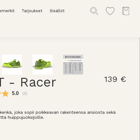
emerkit
Tarjoukset
Sisällöt
 - Racer
139 €
Keskimääräinen luokitus:
5.0
(
äänet:
2
)
kenkä, joka sopii poikkeavan rakenteensa ansiosta sekä
 että huippujuoksijoille.