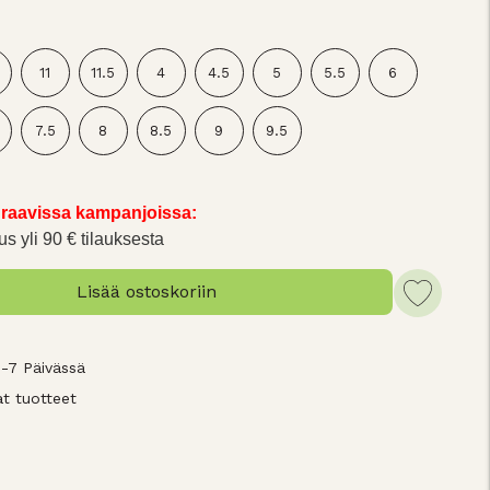
5
11
11.5
4
4.5
5
5.5
6
7.5
8
8.5
9
9.5
raavissa kampanjoissa:
us yli 90 € tilauksesta
Lisää ostoskoriin
3-7 Päivässä
t tuotteet