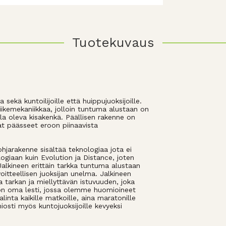
Tuotekuvaus
sekä kuntoilijoille että huippujuoksijoille.
iikemekaniikkaa, jolloin tuntuma alustaan on
la oleva kisakenkä. Päällisen rakenne on
at päässeet eroon piinaavista
jarakenne sisältää teknologiaa jota ei
giaan kuin Evolution ja Distance, joten
alkineen erittäin tarkka tuntuma alustaan
oitteellisen juoksijan unelma. Jalkineen
 tarkan ja miellyttävän istuvuuden, joka
on oma lesti, jossa olemme huomioineet
linta kaikille matkoille, aina maratonille
iosti myös kuntojuoksijoille kevyeksi