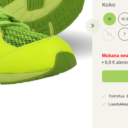
Koko
10
10.
6.5
7
Mukana seu
6,9 € alenn
Toimitus 
Laadukkaa