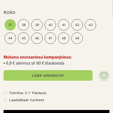
Koko
37
38
39
40
41
42
43
44
45
46
47
48
49
Mukana seuraavissa kampanjoissa:
6,9 € alennus yli 90 € tilauksesta
Lisää ostoskoriin
Toimitus 3-7 Päivässä
Laadukkaat tuotteet