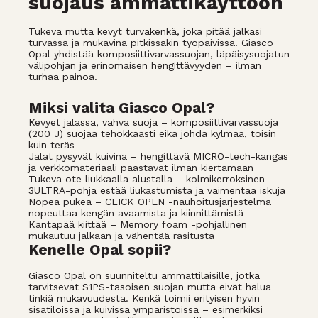
suojaus ammattikäyttöön
Tukeva mutta kevyt turvakenkä, joka pitää jalkasi
turvassa ja mukavina pitkissäkin työpäivissä. Giasco
Opal yhdistää komposiittivarvassuojan, läpäisysuojatun
välipohjan ja erinomaisen hengittävyyden – ilman
turhaa painoa.
Miksi valita Giasco Opal?
Kevyet jalassa, vahva suoja – komposiittivarvassuoja
(200 J) suojaa tehokkaasti eikä johda kylmää, toisin
kuin teräs
Jalat pysyvät kuivina – hengittävä MICRO-tech-kangas
ja verkkomateriaali päästävät ilman kiertämään
Tukeva ote liukkaalla alustalla – kolmikerroksinen
3ULTRA-pohja estää liukastumista ja vaimentaa iskuja
Nopea pukea – CLICK OPEN -nauhoitusjärjestelmä
nopeuttaa kengän avaamista ja kiinnittämistä
Kantapää kiittää – Memory foam -pohjallinen
mukautuu jalkaan ja vähentää rasitusta
Kenelle Opal sopii?
Giasco Opal on suunniteltu ammattilaisille, jotka
tarvitsevat S1PS-tasoisen suojan mutta eivät halua
tinkiä mukavuudesta. Kenkä toimii erityisen hyvin
sisätiloissa ja kuivissa ympäristöissä – esimerkiksi