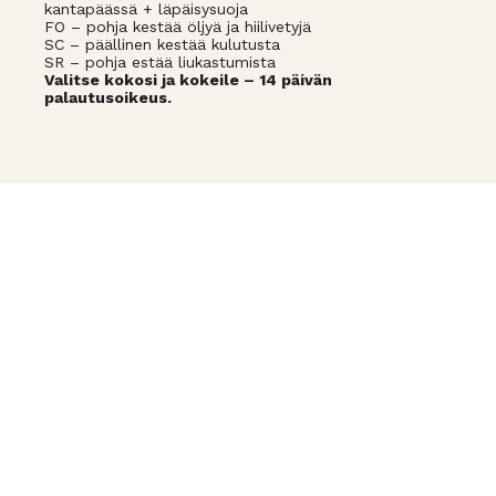
kantapäässä + läpäisysuoja
FO – pohja kestää öljyä ja hiilivetyjä
SC – päällinen kestää kulutusta
SR – pohja estää liukastumista
Valitse kokosi ja kokeile – 14 päivän
palautusoikeus.