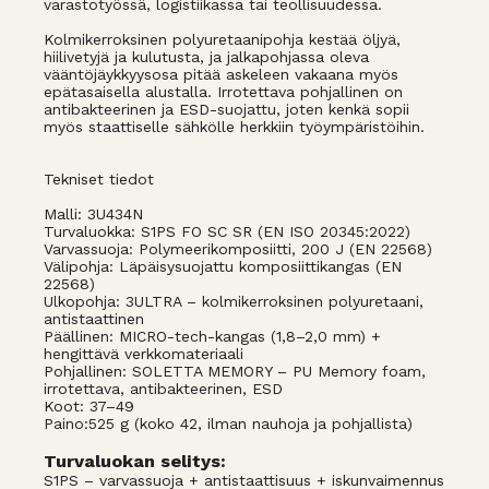
varastotyössä, logistiikassa tai teollisuudessa.
Kolmikerroksinen polyuretaanipohja kestää öljyä,
hiilivetyjä ja kulutusta, ja jalkapohjassa oleva
vääntöjäykkyysosa pitää askeleen vakaana myös
epätasaisella alustalla. Irrotettava pohjallinen on
antibakteerinen ja ESD-suojattu, joten kenkä sopii
myös staattiselle sähkölle herkkiin työympäristöihin.
Tekniset tiedot
Malli: 3U434N
Turvaluokka: S1PS FO SC SR (EN ISO 20345:2022)
Varvassuoja: Polymeerikomposiitti, 200 J (EN 22568)
Välipohja: Läpäisysuojattu komposiittikangas (EN
22568)
Ulkopohja: 3ULTRA – kolmikerroksinen polyuretaani,
antistaattinen
Päällinen: MICRO-tech-kangas (1,8–2,0 mm) +
hengittävä verkkomateriaali
Pohjallinen: SOLETTA MEMORY – PU Memory foam,
irrotettava, antibakteerinen, ESD
Koot: 37–49
Paino:525 g (koko 42, ilman nauhoja ja pohjallista)
Turvaluokan selitys:
S1PS – varvassuoja + antistaattisuus + iskunvaimennus