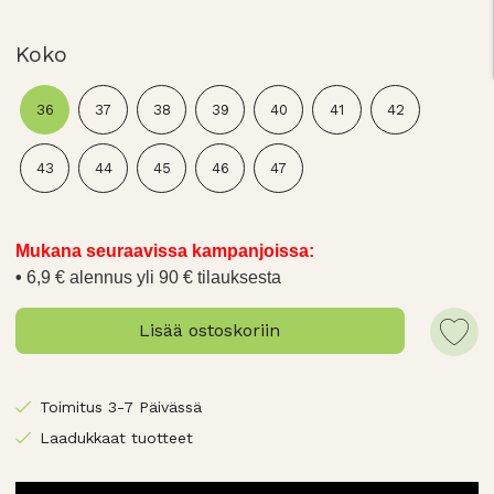
Koko
36
37
38
39
40
41
42
43
44
45
46
47
Mukana seuraavissa kampanjoissa:
6,9 € alennus yli 90 € tilauksesta
Lisää ostoskoriin
Toimitus 3-7 Päivässä
Laadukkaat tuotteet