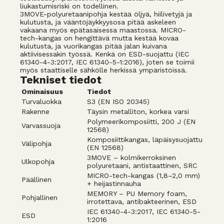
liukastumisriski on todellinen.
3MOVE-polyuretaanipohja kestää öljyä, hiilivetyjä ja
kulutusta, ja vääntöjäykkyysosa pitää askeleen
vakaana myös epätasaisessa maastossa. MICRO-
tech-kangas on hengittävä mutta kestää kovaa
kulutusta, ja vuorikangas pitää jalan kuivana
aktiivisessakin työssä. Kenkä on ESD-suojattu (IEC
61340-4-3:2017, IEC 61340-5-1:2016), joten se toimii
myös staattiselle sähkölle herkissä ympäristöissä.
Tekniset tiedot
Ominaisuus
Tiedot
Turvaluokka
S3 (EN ISO 20345)
Rakenne
Täysin metalliton, korkea varsi
Polymeerikomposiitti, 200 J (EN
Varvassuoja
12568)
Komposiittikangas, läpäisysuojattu
Välipohja
(EN 12568)
3MOVE – kolmikerroksinen
Ulkopohja
polyuretaani, antistaattinen, SRC
MICRO-tech-kangas (1,8–2,0 mm)
Päällinen
+ heijastinnauha
MEMORY – PU Memory foam,
Pohjallinen
irrotettava, antibakteerinen, ESD
IEC 61340-4-3:2017, IEC 61340-5-
ESD
1:2016