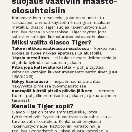
suojaus vaativiin maasto-
olosuhteisiin
Korkeavartinen turvakenkä, joka on suunniteltu
raskaaseen ammattikäyttöön ilman grammaakaan
metallia. Giasco Tiger suojaa rakennustyömailla,
teollisuudessa ja varastoissa. Tiger täyttää jopa
kaltevien kattojen liukastumisenestovaatimukset.
Miksi valita Giasco Tiger?
Tukee nilkkaa vaativassa maastossa
– korkea varsi
suojaa ja tukee nilkkaa epätasaisilla alustoilla
Täysin metalliton
– ei laukaise metallinilmaisimia ja
ei johda kylmää tai kuumaa jalkaan
Pitää jopa kaltevalla katolla
– pohja täyttää
kaltevien kattojen liukastumisenestovaatimukset (UNI
11583:2015)
Näkyy hämärässä
– heijastinnauha parantaa
näkyvyyttä pimeissä työympäristöissä
Kantapää kiittää pitkän päivän jälkeen
– Memory
foam -pohjallinen mukautuu jalkaan ja jakaa paineen
tasaisesti
Kenelle Tiger sopii?
Giasco Tiger on tehty ammattilaisille, jotka
työskentelevät fyysisesti vaativissa olosuhteissa ja
tarvitsevat nilkkatukea. Kenkä sopii erityisesti
rakennustyömaille, kattotöihin, varastoihin ja
teollisuusympäristöihin, joissa alusta vaihtelee ja