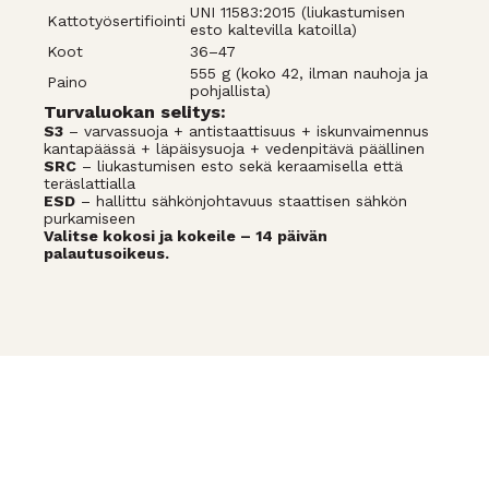
UNI 11583:2015 (liukastumisen
Kattotyösertifiointi
esto kaltevilla katoilla)
Koot
36–47
555 g (koko 42, ilman nauhoja ja
Paino
pohjallista)
Turvaluokan selitys:
S3
– varvassuoja + antistaattisuus + iskunvaimennus
kantapäässä + läpäisysuoja + vedenpitävä päällinen
SRC
– liukastumisen esto sekä keraamisella että
teräslattialla
ESD
– hallittu sähkönjohtavuus staattisen sähkön
purkamiseen
Valitse kokosi ja kokeile – 14 päivän
palautusoikeus.