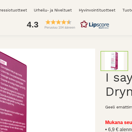
essiotuotteet
Urheilu- ja Niveltuet
Hyvinvointituotteet
Tuot
4.3
Perustuu 104 ääneen
I sa
Dry
Geeli emätti
Mukana seu
6,9 € alenn