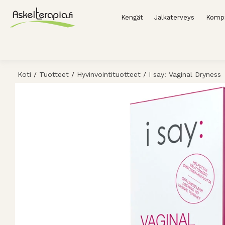
Kengät
Jalkaterveys
Kompr
Koti
/
Tuotteet
/
Hyvinvointituotteet
/
I say: Vaginal Dryness