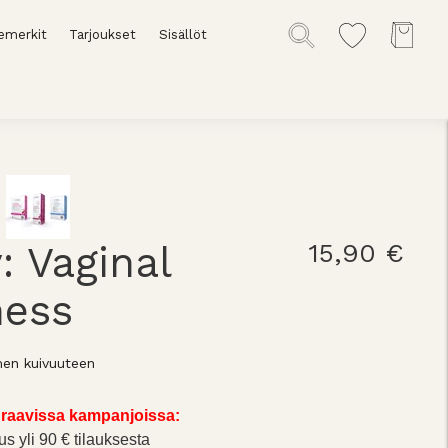
emerkit
Tarjoukset
Sisällöt
y: Vaginal
15,90 €
ness
men kuivuuteen
raavissa kampanjoissa:
us yli 90 € tilauksesta