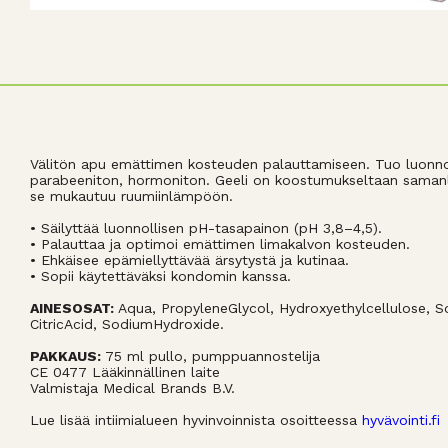
Välitön apu emättimen kosteuden palauttamiseen. Tuo luonno
parabeeniton, hormoniton. Geeli on koostumukseltaan samanl
se mukautuu ruumiinlämpöön.
• Säilyttää luonnollisen pH-tasapainon (pH 3,8–4,5).
• Palauttaa ja optimoi emättimen limakalvon kosteuden.
• Ehkäisee epämiellyttävää ärsytystä ja kutinaa.
• Sopii käytettäväksi kondomin kanssa.
AINESOSAT:
Aqua, PropyleneGlycol, Hydroxyethylcellulose,
CitricAcid, SodiumHydroxide.
PAKKAUS:
75 ml pullo, pumppuannostelija
CE 0477 Lääkinnällinen laite
Valmistaja Medical Brands B.V.
Lue lisää intiimialueen hyvinvoinnista osoitteessa
hyvävointi.fi