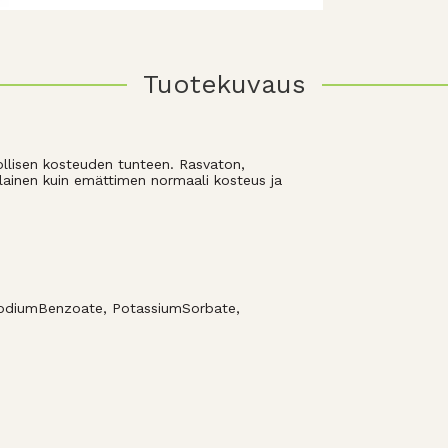
Tuotekuvaus
llisen kosteuden tunteen. Rasvaton,
ainen kuin emättimen normaali kosteus ja
 SodiumBenzoate, PotassiumSorbate,