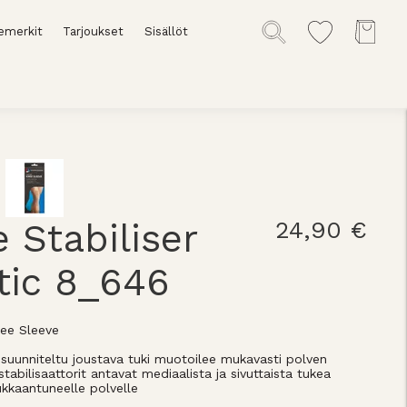
emerkit
Tarjoukset
Sisällöt
 Stabiliser
24,90 €
tic 8_646
nee Sleeve
suunniteltu joustava tuki muotoilee mukavasti polven
tabilisaattorit antavat mediaalista ja sivuttaista tukea
oukkaantuneelle polvelle