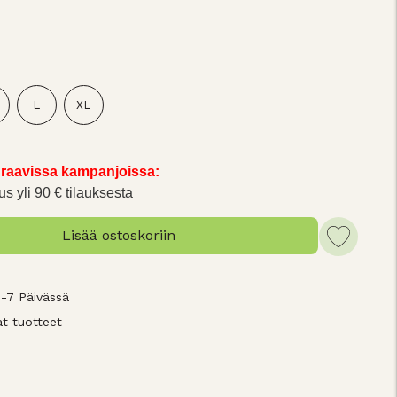
L
XL
raavissa kampanjoissa:
us yli 90 € tilauksesta
Lisää ostoskoriin
3-7 Päivässä
t tuotteet