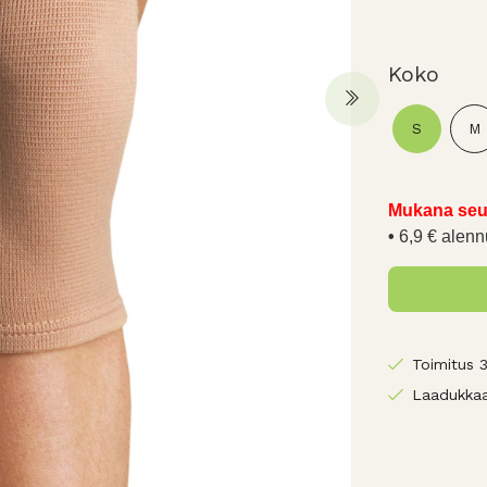
Koko
S
M
Mukana seu
6,9 € alenn
Toimitus 
Laadukkaa