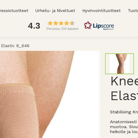
essiotuotteet
Urheilu- ja Niveltuet
Hyvinvointituotteet
Tuot
4.3
Perustuu 104 ääneen
 Elastic 8_646
Knee
Elas
Stabilising K
Anatomisesti 
muotoa. Sivus
heikolle ja l