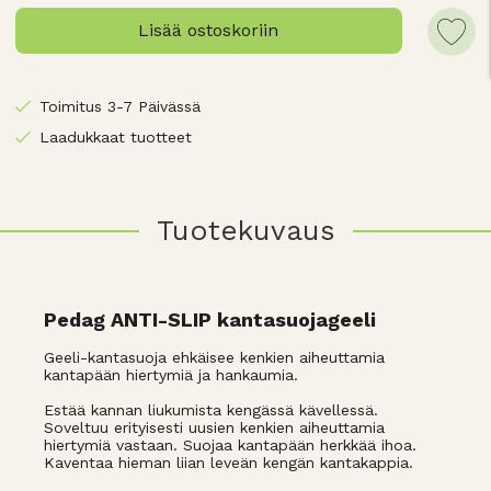
Lisää ostoskoriin
Toimitus 3-7 Päivässä
Laadukkaat tuotteet
Tuotekuvaus
Pedag ANTI-SLIP kantasuojageeli
Geeli-kantasuoja ehkäisee kenkien aiheuttamia
kantapään hiertymiä ja hankaumia.
Estää kannan liukumista kengässä kävellessä.
Soveltuu erityisesti uusien kenkien aiheuttamia
hiertymiä vastaan. Suojaa kantapään herkkää ihoa.
Kaventaa hieman liian leveän kengän kantakappia.