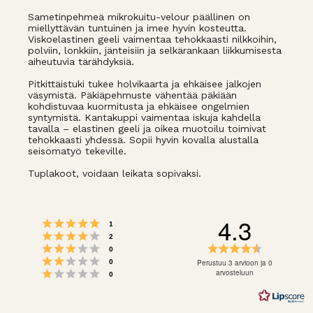
Sametinpehmeä mikrokuitu-velour päällinen on
miellyttävän tuntuinen ja imee hyvin kosteutta.
Viskoelastinen geeli vaimentaa tehokkaasti nilkkoihin,
polviin, lonkkiin, jänteisiin ja selkärankaan liikkumisesta
aiheutuvia tärähdyksiä.
Pitkittäistuki tukee holvikaarta ja ehkäisee jalkojen
väsymistä. Päkiäpehmuste vähentää päkiään
kohdistuvaa kuormitusta ja ehkäisee ongelmien
syntymistä. Kantakuppi vaimentaa iskuja kahdella
tavalla – elastinen geeli ja oikea muotoilu toimivat
tehokkaasti yhdessä. Sopii hyvin kovalla alustalla
seisomatyö tekeville.
Tuplakoot, voidaan leikata sopivaksi.
4.3
Arvio 5 5:sta tähdestä
Äänet
1
Arvio 4 5:sta tähdestä
Äänet
2
Arvio 3 5:sta tähdestä
Arvio
Äänet
0
Arvio 2 5:sta tähdestä
4.3
Äänet
Perustuu 3 arvioon ja 0
0
Arvio 1 5:sta tähdestä
5:sta
arvosteluun
Äänet
0
tähdestä