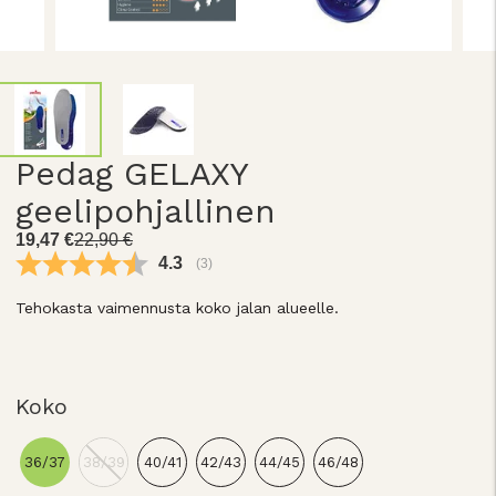
Pedag GELAXY
geelipohjallinen
19,47 €
22,90 €
Keskimääräinen luokitus:
4.3
(
äänet:
3
)
Tehokasta vaimennusta koko jalan alueelle.
Koko
36/37
38/39
40/41
42/43
44/45
46/48