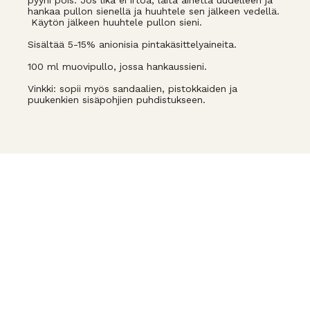
pyyhi pois. Jos lika ei irtoa, laita ainetta uudelleen ja
hankaa pullon sienellä ja huuhtele sen jälkeen vedellä.
Käytön jälkeen huuhtele pullon sieni.
Sisältää 5-15% anionisia pintakäsittelyaineita.
100 ml muovipullo, jossa hankaussieni.
Vinkki: sopii myös sandaalien, pistokkaiden ja
puukenkien sisäpohjien puhdistukseen.