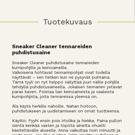
Tuotekuvaus
Sneaker Cleaner tennareiden
puhdistusaine
Sneaker Cleaner puhdistusaine tennareiden
kumipohjille ja keinoaineille.
Valkoisena hohtavat tennarinpohjat ovat todella
näyttävät – sen hetken kun ne pysyvät puhtaina.
Tämä tyyli on nyt helppo säilyttää juuri näille pohjille
tehdyllä puhdistusaineella. Jokaisen tennarien ystävän
paras kaveri. Poistaa lian keinoaineista ja vaaleista
kumipohjista, joita tennareissa yleensä on.
Älä käytä herkille nahoille. Nahan hoitoon,
puhdistukseen ja uudistamiseen on omat tuotteensa.
Käyttö: Pyyhi ensin pois irtolika ja hiekka. Paina pullon
sientä kenkää vasten ja töpötä ainetta ohuelti
käsiteltävälle alueelle. Anna vaikuttaa noin minuutti ja