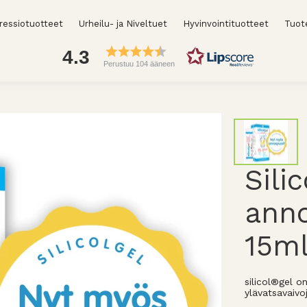
essiotuotteet
Urheilu- ja Niveltuet
Hyvinvointituotteet
Tuot
4.3
Perustuu 104 ääneen
Silic
anno
15m
silicol®gel o
ylävatsavaivo