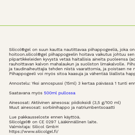
Silicol®gel on suun kautta nautittavaa piihappogeeliä, joka on
hoitoon.silicol®gel piihappogeelin hoitava vaikutus johtuu sen 
piipartikkeleiden kyvystä vetää haitallisia aineita puoleensa 
rauhoittavan kalvon mahalaukun ja suoliston limakalvolle. Piiha
ja taudinaiheuttajia tehden niistä vaarattomia, ja poistaen ne 
Piihappogeeli voi myös sitoa kaasuja ja vähentää liiallista ha
Annostelu: Yksi annospussi (15ml) 3 kertaa päivässä 1 tunti en
Saatavana myös
500ml pullossa
Ainesosat: Aktiivinen ainesosa: piidioksidi (3,5 g/100 ml)
Muut ainesosat: sorbiinihappo ja natriumbentsoaatti
Lue pakkausseloste ennen käyttöä.
Silicolgel® on CE 0297 Lääkinnällinen laite.
Valmistaja: Silicol GmbH
https://www.silicolgel.fi/