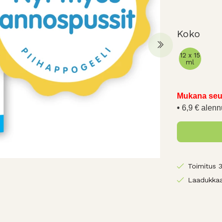
Koko
12 x 15
ml
Mukana seu
6,9 € alenn
Toimitus 
Laadukkaa