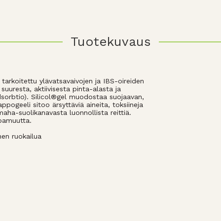
Tuotekuvaus
 tarkoitettu ylävatsavaivojen ja IBS-oireiden
suuresta, aktiivisesta pinta-alasta ja
(adsorbtio). Silicol®gel muodostaa suojaavan,
ppogeeli sitoo ärsyttäviä aineita, toksiineja
maha-suolikanavasta luonnollista reittiä.
ppamuutta.
nen ruokailua