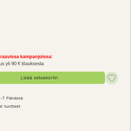
raavissa kampanjoissa:
us yli 90 € tilauksesta
Lisää ostoskoriin
3-7 Päivässä
t tuotteet