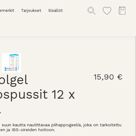
emerkit
Tarjoukset
Sisällöt
olgel
15,90 €
spussit 12 x
l
n suun kautta nautittavaa piihappogeeliä, joka on tarkoitettu
jen ja IBS-oireiden hoitoon.