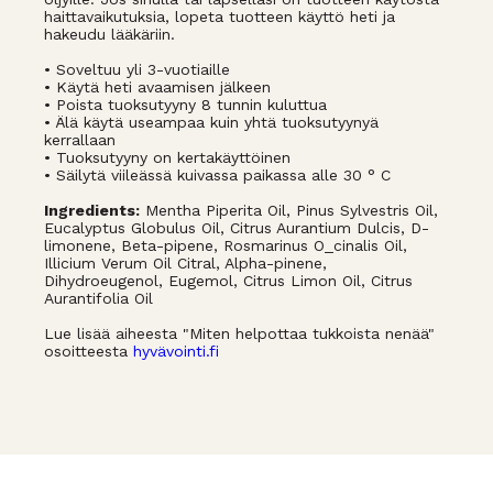
haittavaikutuksia, lopeta tuotteen käyttö heti ja
hakeudu lääkäriin.
• Soveltuu yli 3-vuotiaille
• Käytä heti avaamisen jälkeen
• Poista tuoksutyyny 8 tunnin kuluttua
• Älä käytä useampaa kuin yhtä tuoksutyynyä
kerrallaan
• Tuoksutyyny on kertakäyttöinen
• Säilytä viileässä kuivassa paikassa alle 30 ° C
Ingredients:
Mentha Piperita Oil, Pinus Sylvestris Oil,
Eucalyptus Globulus Oil, Citrus Aurantium Dulcis, D-
limonene, Beta-pipene, Rosmarinus O_cinalis Oil,
Illicium Verum Oil Citral, Alpha-pinene,
Dihydroeugenol, Eugemol, Citrus Limon Oil, Citrus
Aurantifolia Oil
Lue lisää aiheesta "Miten helpottaa tukkoista nenää"
osoitteesta
hyvävointi.fi