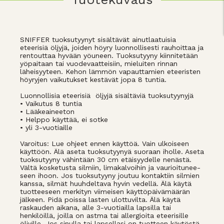
SNIFFER tuoksutyynyt sisältävät ainutlaatuisia
eteerisiä öljyjä, joiden höyry luonnollisesti rauhoittaa ja
rentouttaa hyvään yöuneen. Tuoksutyyny kiinnitetään
yöpaitaan tai vuodevaatteisiin, mieluiten rinnan
läheisyyteen. Kehon lämmön vapauttamien eteeristen
höyryjen vaikutukset kestävät jopa 8 tuntia.
Luonnollisia eteerisiä öljyjä sisältäviä tuoksutyynyjä
• Vaikutus 8 tuntia
• Lääkeaineeton
• Helppo käyttää, ei sotke
• yli 3-vuotiaille
Varoitus: Lue ohjeet ennen käyttöä. Vain ulkoiseen
käyttöön. Älä aseta tuoksutyynyä suoraan iholle. Aseta
tuoksutyyny vähintään 30 cm etäisyydelle nenästä.
Vältä kosketusta silmiin, limakalvoihin ja vaurioitunee-
seen ihoon. Jos tuoksutyyny joutuu kontaktiin silmien
kanssa, silmät huuhdeltava hyvin vedellä. Älä käytä
tuotteeseen merkityn viimeisen käyttöpäivämäärän
jälkeen. Pidä poissa lasten ulottuvilta. Älä käytä
raskauden aikana, alle 3-vuotiailla lapsilla tai
henkilöillä, joilla on astma tai allergioita eteerisille
öljyille. Jos sinulla tai lapsellasi on tuotteen käytöstä