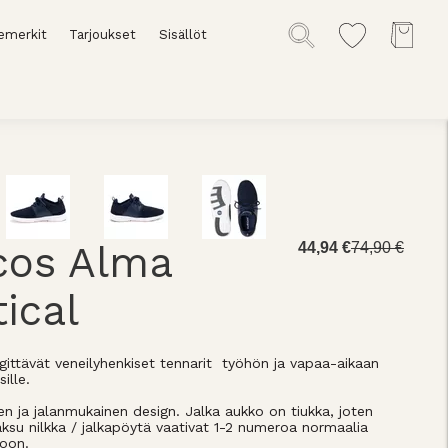
emerkit
Tarjoukset
Sisällöt
cos Alma
44,94 €
74,90 €
ical
gittävät veneilyhenkiset tennarit työhön ja vapaa-aikaan
sille.
en ja jalanmukainen design. Jalka aukko on tiukka, joten
paksu nilkka / jalkapöytä vaativat 1-2 numeroa normaalia
oon.