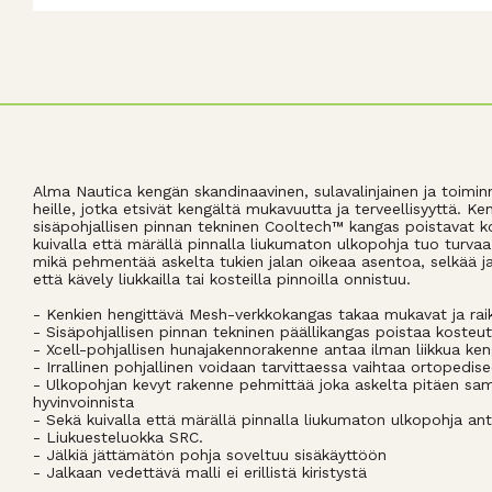
Alma Nautica kengän skandinaavinen, sulavalinjainen ja toiminn
heille, jotka etsivät kengältä mukavuutta ja terveellisyyttä. 
sisäpohjallisen pinnan tekninen Cooltech™ kangas poistavat kos
kuivalla että märällä pinnalla liukumaton ulkopohja tuo turvaa
mikä pehmentää askelta tukien jalan oikeaa asentoa, selkää ja 
että kävely liukkailla tai kosteilla pinnoilla onnistuu.
- Kenkien hengittävä Mesh-verkkokangas takaa mukavat ja rai
- Sisäpohjallisen pinnan tekninen päällikangas poistaa kosteutt
- Xcell-pohjallisen hunajakennorakenne antaa ilman liikkua ken
- Irrallinen pohjallinen voidaan tarvittaessa vaihtaa ortopedise
- Ulkopohjan kevyt rakenne pehmittää joka askelta pitäen sam
hyvinvoinnista
- Sekä kuivalla että märällä pinnalla liukumaton ulkopohja anta
- Liukuesteluokka SRC.
- Jälkiä jättämätön pohja soveltuu sisäkäyttöön
- Jalkaan vedettävä malli ei erillistä kiristystä