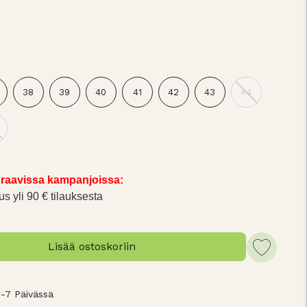
38
39
40
41
42
43
44
raavissa kampanjoissa:
us yli 90 € tilauksesta
Lisää ostoskoriin
3-7 Päivässä