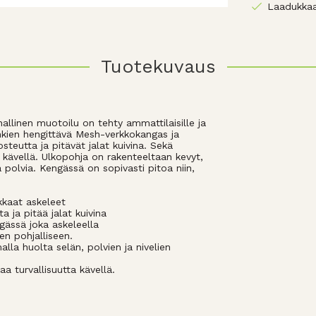
Laadukkaa
Tuotekuvaus
allinen muotoilu on tehty ammattilaisille ja
Kenkien hengittävä Mesh-verkkokangas ja
teutta ja pitävät jalat kuivina. Sekä
 kävellä. Ulkopohja on rakenteeltaan kevyt,
polvia. Kengässä on sopivasti pitoa niin,
kkaat askeleet
a ja pitää jalat kuivina
gässä joka askeleella
en pohjalliseen.
alla huolta selän, polvien ja nivelien
a turvallisuutta kävellä.