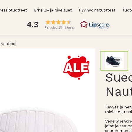
essiotuotteet
Urheilu- ja Niveltuet
Hyvinvointituotteet
Tuot
4.3
Perustuu 104 ääneen
Nautical
Sue
Naut
Kevyet ja hen
miehille ja nai
Veneilyhenkin
jalat joissa 
suuremman k