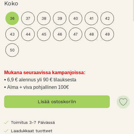
Koko
36
37
38
39
40
41
42
43
44
45
46
47
48
49
50
Mukana seuraavissa kampanjoissa:
6,9 € alennus yli 90 € tilauksesta
Alma + viva pohjallinen 100€
Lisää ostoskoriin
Toimitus 3-7 Päivässä
Laadukkaat tuotteet