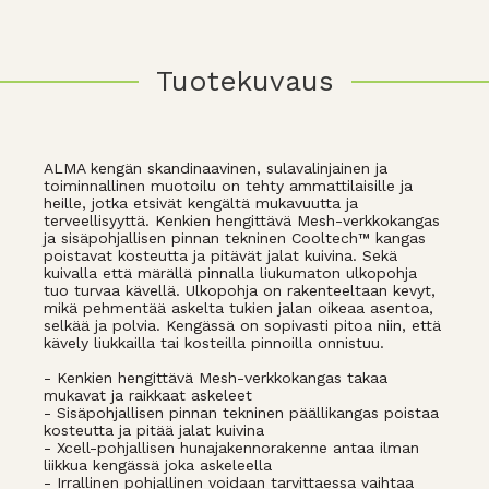
Tuotekuvaus
ALMA kengän skandinaavinen, sulavalinjainen ja
toiminnallinen muotoilu on tehty ammattilaisille ja
heille, jotka etsivät kengältä mukavuutta ja
terveellisyyttä. Kenkien hengittävä Mesh-verkkokangas
ja sisäpohjallisen pinnan tekninen Cooltech™ kangas
poistavat kosteutta ja pitävät jalat kuivina. Sekä
kuivalla että märällä pinnalla liukumaton ulkopohja
tuo turvaa kävellä. Ulkopohja on rakenteeltaan kevyt,
mikä pehmentää askelta tukien jalan oikeaa asentoa,
selkää ja polvia. Kengässä on sopivasti pitoa niin, että
kävely liukkailla tai kosteilla pinnoilla onnistuu.
- Kenkien hengittävä Mesh-verkkokangas takaa
mukavat ja raikkaat askeleet
- Sisäpohjallisen pinnan tekninen päällikangas poistaa
kosteutta ja pitää jalat kuivina
- Xcell-pohjallisen hunajakennorakenne antaa ilman
liikkua kengässä joka askeleella
- Irrallinen pohjallinen voidaan tarvittaessa vaihtaa