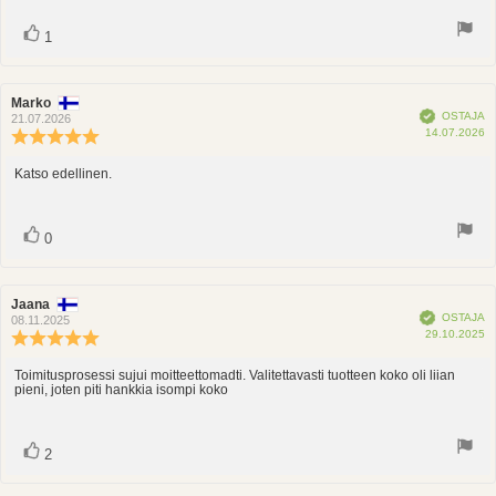
Ääni(et)
Äänestä
1
ylöspäin
Arvostelun
Marko
Arvostelun
Vahvistettu
OSTAJA
kirjoittaja:
päivämäärä:
21.07.2026
O
14.07.2026
Arvostelun
p
luokitus:
5.0
Katso edellinen.
Arvostelun
5:sta
teksti:
tähdestä
Ääni(et)
Äänestä
0
ylöspäin
Arvostelun
Jaana
Arvostelun
Vahvistettu
OSTAJA
kirjoittaja:
päivämäärä:
08.11.2025
O
29.10.2025
Arvostelun
p
luokitus:
5.0
Toimitusprosessi sujui moitteettomadti. Valitettavasti tuotteen koko oli liian
Arvostelun
pieni, joten piti hankkia isompi koko
5:sta
teksti:
tähdestä
Ääni(et)
Äänestä
2
ylöspäin