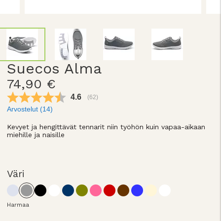
Suecos Alma
74,90 €
Keskimääräinen luokitus:
4.6
(
äänet:
62
)
Arvostelut (
14
)
Kevyet ja hengittävät tennarit niin työhön kuin vapaa-aikaan
miehille ja naisille
Väri
Harmaa