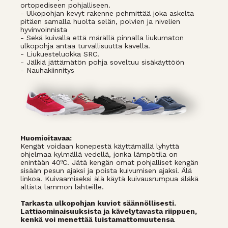
ortopediseen pohjalliseen.
- Ulkopohjan kevyt rakenne pehmittää joka askelta
pitäen samalla huolta selän, polvien ja nivelien
hyvinvoinnista
- Sekä kuivalla että märällä pinnalla liukumaton
ulkopohja antaa turvallisuutta kävellä.
- Liukuesteluokka SRC.
- Jälkiä jättämätön pohja soveltuu sisäkäyttöön
- Nauhakiinnitys
Huomioitavaa:
Kengät voidaan konepestä käyttämällä lyhyttä
ohjelmaa kylmällä vedellä, jonka lämpötila on
enintään 40ºC. Jätä kengän omat pohjalliset kengän
sisään pesun ajaksi ja poista kuivumisen ajaksi. Älä
linkoa. Kuivaamiseksi älä käytä kuivausrumpua äläkä
altista lämmön lähteille.
Tarkasta ulkopohjan kuviot säännöllisesti.
Lattiaominaisuuksista ja kävelytavasta riippuen,
kenkä voi menettää luistamattomuutensa
.