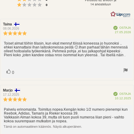
Arvio 1 5:sta tähdestä
5:sta
14 arvosteluun
Äänet
0
tähdestä
Arvostelun
Taina
Arvostelun
Vahvistettu
OSTAJA
kirjoittaja:
päivämäärä:
08.06.2026
O
27.05.2026
Arvostelun
p
luokitus:
5.0
Toiset almat töihin tilasin, kun ekat mennyt töissä koneessa jo huonoksi ..
Arvostelun
ehkei kannattaisi ihan laitoskoneissa pestä 🙂.Ihan parhaat tähän mennessä
5:sta
teksti:
olleet hoitoalalla työkenkänä. Pehmeä pohja ,ei tuu jalkapohjat kipeeksi .
tähdestä
Pieni koko ,joten kandee ostaa nroo isommat kun yleensä . Tai itsellä näin .
Ääni(et)
Äänestä
0
ylöspäin
Arvostelun
Marjo
Arvostelun
Vahvistettu
OSTAJA
kirjoittaja:
päivämäärä:
17.12.2025
O
10.12.2025
Arvostelun
p
luokitus:
5.0
Palvelu erinomaista. Toimitus nopea.Kengän koko 1/2 numero pienempi kun
Arvostelun
Reebok, Adidas, Tamaris ja Rieker koossa 39.
5:sta
teksti:
Valkkasin Alman kokoa 39, mutta oli tuon puoli numeroa liian pieni - vaihto
tähdestä
kokoa suurempaan mutkaton ja nopea.
Tämä on automaattinen käännös. Näytä alkuperäinen.