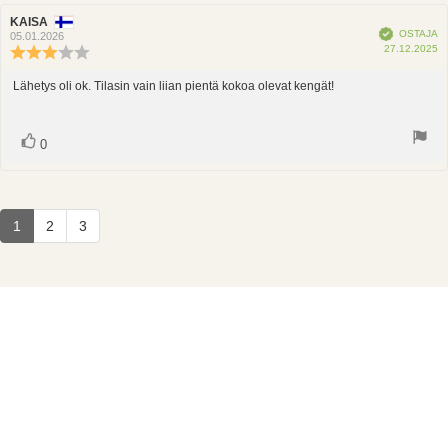
Arvostelun
KAISA
Arvostelun
Vahvistettu
OSTAJA
kirjoittaja:
päivämäärä:
05.01.2026
O
27.12.2025
Arvostelun
p
luokitus:
3.0
Lähetys oli ok. Tilasin vain liian pientä kokoa olevat kengät!
Arvostelun
5:sta
teksti:
tähdestä
Ääni(et)
Äänestä
0
ylöspäin
1
2
3