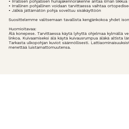
• Irrallisen pohjallisen hunajakennorakenne antaa ilman liikku
• Irrallinen pohjallinen voidaan tarvittaessa vaihtaa ortopedis
• Jälkiä jättämätön pohja soveltuu sisäkäyttöön
Suosittelemme valitsemaan tavallista kengänkokoa yhdet is
Huomioitavaa:
Älä konepese. Tarvittaessa käytä lyhyttä ohjelmaa kylmällä ve
linkoa. Kuivaamiseksi älä käytä kuivausrumpua äläkä altista l
Tarkasta ulkopohjan kuviot säännöllisesti. Lattiaominaisuuksist
menettää luistamattomuutensa.