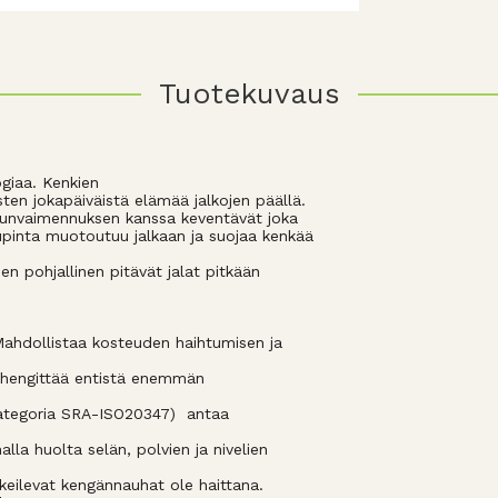
Tuotekuvaus
giaa. Kenkien
sten jokapäiväistä elämää jalkojen päällä.
skunvaimennuksen kanssa keventävät joka
uitupinta muotoutuu jalkaan ja suojaa kenkää
n pohjallinen pitävät jalat pitkään
 Mahdollistaa kosteuden haihtumisen ja
n hengittää entistä enemmän
(kategoria SRA-ISO20347) antaa
la huolta selän, polvien ja nivelien
keilevat kengännauhat ole haittana.