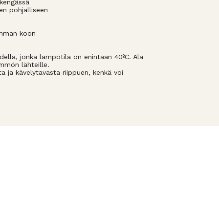
a kengässä
een pohjalliseen
omman koon
dellä, jonka lämpötila on enintään 40ºC. Älä
ämmön lähteille.
a ja kävelytavasta riippuen, kenkä voi