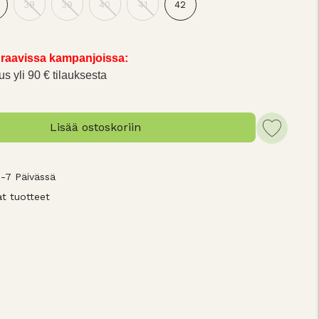
38
39
40
41
42
raavissa kampanjoissa:
us yli 90 € tilauksesta
Lisää ostoskoriin
3-7 Päivässä
t tuotteet