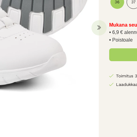
36
37
Mukana seu
6,9 € alenn
Poistoale
Toimitus 
Laadukkaa