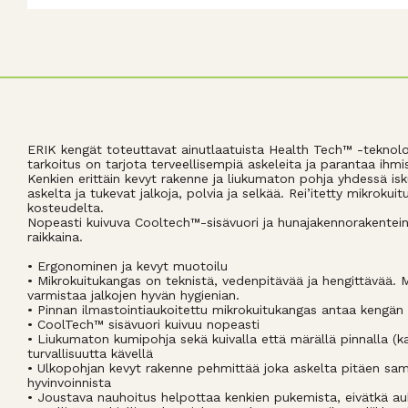
ERIK kengät toteuttavat ainutlaatuista Health Tech™ -teknolo
tarkoitus on tarjota terveellisempiä askeleita ja parantaa ihmi
Kenkien erittäin kevyt rakenne ja liukumaton pohja yhdessä i
askelta ja tukevat jalkoja, polvia ja selkää. Rei’itetty mikrok
kosteudelta.
Nopeasti kuivuva Cooltech™-sisävuori ja hunajakennorakenteine
raikkaina.
• Ergonominen ja kevyt muotoilu
• Mikrokuitukangas on teknistä, vedenpitävää ja hengittävää.
varmistaa jalkojen hyvän hygienian.
• Pinnan ilmastointiaukoitettu mikrokuitukangas antaa kengä
• CoolTech™ sisävuori kuivuu nopeasti
• Liukumaton kumipohja sekä kuivalla että märällä pinnalla 
turvallisuutta kävellä
• Ulkopohjan kevyt rakenne pehmittää joka askelta pitäen samal
hyvinvoinnista
• Joustava nauhoitus helpottaa kenkien pukemista, eivätkä au