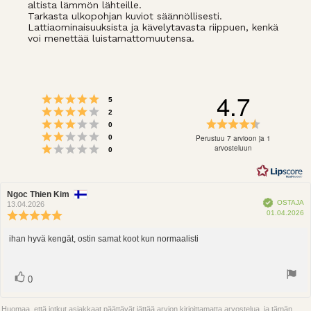
altista lämmön lähteille.
Tarkasta ulkopohjan kuviot säännöllisesti.
Lattiaominaisuuksista ja kävelytavasta riippuen, kenkä
voi menettää luistamattomuutensa.
4.7
Arvio 5 5:sta tähdestä
Äänet
5
Arvio 4 5:sta tähdestä
Äänet
2
Arvio 3 5:sta tähdestä
Arvio
Äänet
0
Arvio 2 5:sta tähdestä
4.7
Äänet
Perustuu 7 arvioon ja 1
0
Arvio 1 5:sta tähdestä
5:sta
arvosteluun
Äänet
0
tähdestä
Arvostelun
Ngoc Thien Kim
Arvostelun
Vahvistettu
OSTAJA
kirjoittaja:
päivämäärä:
13.04.2026
O
01.04.2026
Arvostelun
p
luokitus:
5.0
ihan hyvä kengät, ostin samat koot kun normaalisti
Arvostelun
5:sta
teksti:
tähdestä
Ääni(et)
Äänestä
0
ylöspäin
Huomaa, että jotkut asiakkaat päättävät jättää arvion kirjoittamatta arvostelua, ja tämän