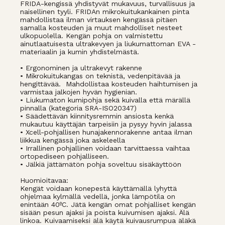
FRIDA-kengissä yhdistyvät mukavuus, turvallisuus ja
naisellinen tyyli. FRIDAn mikrokuitukankainen pinta
mahdollistaa ilman virtauksen kengässä pitäen
samalla kosteuden ja muut mahdolliset nesteet
ulkopuolella. Kengän pohja on valmistettu
ainutlaatuisesta ultrakevyen ja liukumattoman EVA -
materiaalin ja kumin yhdistelmästä.
• Ergonominen ja ultrakevyt rakenne
• Mikrokuitukangas on teknistä, vedenpitävää ja
hengittävää. Mahdollistaa kosteuden haihtumisen ja
varmistaa jalkojen hyvän hygienian.
• Liukumaton kumipohja sekä kuivalla että märällä
pinnalla (kategoria SRA-ISO20347)
• Säädettävän kiinnitysremmin ansiosta kenkä
mukautuu käyttäjän tarpeisiin ja pysyy hyvin jalassa
• Xcell-pohjallisen hunajakennorakenne antaa ilman
liikkua kengässä joka askeleella
• Irrallinen pohjallinen voidaan tarvittaessa vaihtaa
ortopediseen pohjalliseen.
• Jälkiä jättämätön pohja soveltuu sisäkäyttöön
Huomioitavaa:
Kengät voidaan konepestä käyttämällä lyhyttä
ohjelmaa kylmällä vedellä, jonka lämpötila on
enintään 40ºC. Jätä kengän omat pohjalliset kengän
sisään pesun ajaksi ja poista kuivumisen ajaksi. Älä
linkoa. Kuivaamiseksi älä käytä kuivausrumpua äläkä