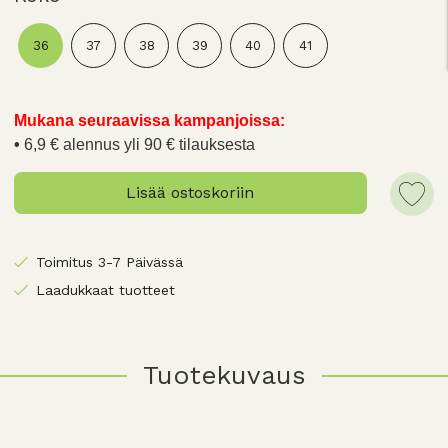
36
37
38
39
40
41
Mukana seuraavissa kampanjoissa:
6,9 € alennus yli 90 € tilauksesta
Lisää ostoskoriin
Toimitus 3-7 Päivässä
Laadukkaat tuotteet
Tuotekuvaus