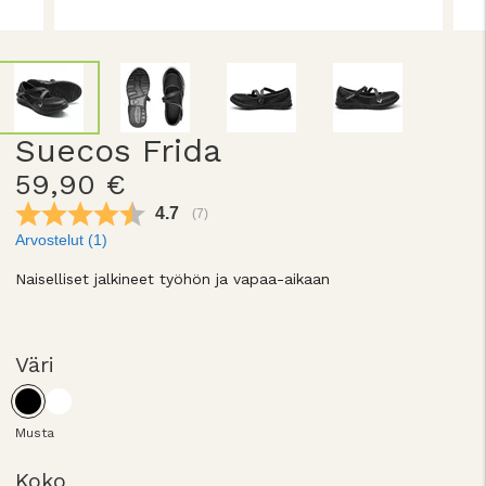
Suecos Frida
59,90 €
Keskimääräinen luokitus:
4.7
(
äänet:
7
)
Arvostelut (
1
)
Naiselliset jalkineet työhön ja vapaa-aikaan
Väri
Musta
Koko