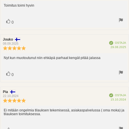
luokitus:
5.0
Toimitus toimi hyvin
Arvostelun
5:sta
teksti:
tähdestä
Ääni(et)
Äänestä
0
ylöspäin
Arvostelun
Jouko
Arvostelun
Vahvistettu
OSTAJA
kirjoittaja:
päivämäärä:
08.09.2025
O
29.08.2025
Arvostelun
p
luokitus:
5.0
Nyt kun muotoutunut niin ehkäpä parhaat kengät pitää jalassa
Arvostelun
5:sta
teksti:
tähdestä
Ääni(et)
Äänestä
0
ylöspäin
Arvostelun
Pia
Arvostelun
Vahvistettu
OSTAJA
kirjoittaja:
päivämäärä:
22.10.2024
O
15.10.2024
Arvostelun
p
luokitus:
5.0
Ei mitään ongelmia tilauksen tekemisessä, asiakaspalvelussa ( oma moka) ja
Arvostelun
tilauksen toimituksessa.
5:sta
teksti:
tähdestä