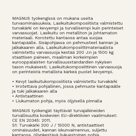
MAGNUS työkengissä on mukana useita
turvaominaisuuksia. Lasikuitukomposiitista valmistettu
turvakärki on kevyempi ja turvallisempi kuin perinteiset
varvassuojat. Lasikuitu on metalliton ja johtamaton
materiaali. Korotettu kantaosa antaa suojaa
kantapäälle. Sisäpohjassa on pehmusteet kannan ja
jalkakaaren alla. Lasikuitukomposiittimateriaalista
valmistettu varvassuoja kestää 200 J:n ja 1500 kg
staattisen paineen, maailman korkeimpien
eurooppalaisten turvallisuusstandardien nykyisen
tason mukaisesti. Lasikuitukomposiittinen varvassuoja
on perinteistä metallista kärkeä puolet kevyempi.
• Kevyt lasikuitukomposiitista valmistettu turvakärki
• Irrotettava pohjallinen, jossa pehmuste kantapäälle
ja tuki jalkakaaren alla
• Antistaattinen
• Liukumaton pohja, myös öljyisellä pinnalla
MAGNUS työkengät täyttävät turvajalkineiden
turvallisuutta koskevien EU-direktiivien vaatimukset:
CE EN 20345: 2011.
S1: Turvakärki 200 J / 15000 N, antistaattiset
ominaisuudet, kannan iskunvaimennus, suljettu
kantaosa, öljynkestävä liukuestoinen pohja.