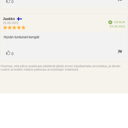
Ääni(et)
Äänestä
0
ylöspäin
Arvostelun
Jaakko
Arvostelun
Vahvistettu
OSTAJA
kirjoittaja:
päivämäärä:
25.09.2023
O
03.09.2023
Arvostelun
p
luokitus:
5.0
Hyvän tuntuiset kengät
Arvostelun
5:sta
teksti:
tähdestä
Ääni(et)
Äänestä
0
ylöspäin
Huomaa, että jotkut asiakkaat päättävät jättää arvion kirjoittamatta arvostelua, ja tämän
vuoksi arvioiden määrä poikkeaa arvostelujen määrästä.