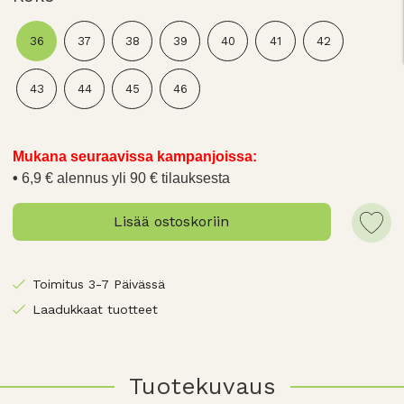
36
37
38
39
40
41
42
43
44
45
46
Mukana seuraavissa kampanjoissa:
6,9 € alennus yli 90 € tilauksesta
Lisää ostoskoriin
Toimitus 3-7 Päivässä
Laadukkaat tuotteet
Tuotekuvaus