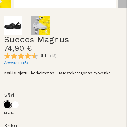
Suecos Magnus
74,90 €
Keskimääräinen luokitus:
4.1
(
äänet:
18
)
Arvostelut (
5
)
Kärkisuojattu, korkeimman liukuestekategorian työkenkä.
Väri
Musta
Koko