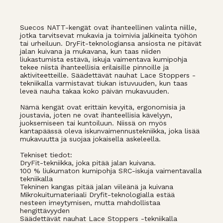
Suecos NATT-kengät ovat ihanteellinen valinta niille,
jotka tarvitsevat mukavia ja toimivia jalkineita työhön
tai urheiluun. DryFit-teknologiansa ansiosta ne pitävät
jalan kuivana ja mukavana, kun taas niiden
liukastumista estävä, iskuja vaimentava kumipohja
tekee niistä ihanteellisia erilaisille pinnoille ja
aktiviteetteille. Säädettävät nauhat Lace Stoppers -
tekniikalla varmistavat tiukan istuvuuden, kun taas
leveä nauha takaa koko päivän mukavuuden.
Nämä kengät ovat erittäin kevyitä, ergonomisia ja
joustavia, joten ne ovat ihanteellisia kävelyyn,
juoksemiseen tai kuntoiluun. Niissä on myös
kantapäässä oleva iskunvaimennustekniikka, joka lisää
mukavuutta ja suojaa jokaisella askeleella.
Tekniset tiedot:
DryFit-tekniikka, joka pitää jalan kuivana.
100 % liukumaton kumipohja SRC-iskuja vaimentavalla
tekniikalla
Tekninen kangas pitää jalan viileänä ja kuivana
Mikrokuitumateriaali Dryfit-teknologialla estää
nesteen imeytymisen, mutta mahdollistaa
hengittävyyden
Säädettävät nauhat Lace Stoppers -tekniikalla