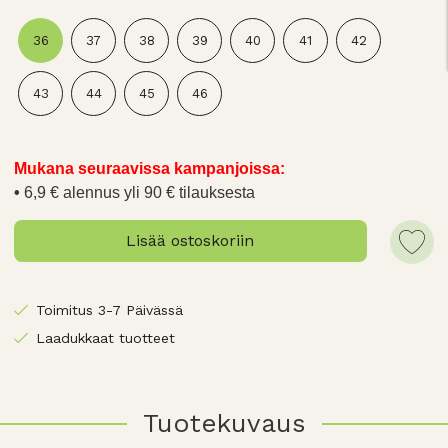
36
37
38
39
40
41
42
43
44
45
46
Mukana seuraavissa kampanjoissa:
6,9 € alennus yli 90 € tilauksesta
Lisää ostoskoriin
Toimitus 3-7 Päivässä
Laadukkaat tuotteet
Tuotekuvaus