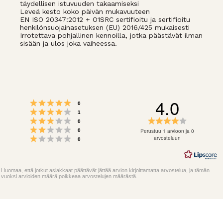
täydellisen istuvuuden takaamiseksi
Leveä kesto koko päivän mukavuuteen
EN ISO 20347:2012 + O1SRC sertifioitu ja sertifioitu
henkilönsuojainasetuksen (EU) 2016/425 mukaisesti
Irrotettava pohjallinen kennoilla, jotka päästävät ilman
sisään ja ulos joka vaiheessa.
4.0
Arvio 5 5:sta tähdestä
Äänet
0
Arvio 4 5:sta tähdestä
Äänet
1
Arvio 3 5:sta tähdestä
Arvio
Äänet
0
Arvio 2 5:sta tähdestä
4.0
Äänet
Perustuu 1 arvioon ja 0
0
Arvio 1 5:sta tähdestä
5:sta
arvosteluun
Äänet
0
tähdestä
Huomaa, että jotkut asiakkaat päättävät jättää arvion kirjoittamatta arvostelua, ja tämän
vuoksi arvioiden määrä poikkeaa arvostelujen määrästä.