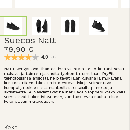
Suecos Natt
79,90 €
Keskimääräinen luokitus:
4.0
(
äänet:
1
)
NATT-kengät ovat ihanteellinen valinta niille, jotka tarvitsevat
mukavia ja toimivia jalkineita työhön tai urheiluun. DryFit-
teknologiansa ansiosta ne pitävät jalan kuivana ja mukavana,
kun taas niiden liukastumista estävä, iskuja vaimentava
kumipohja tekee niistä ihanteellisia erilaisille pinnoille ja
aktiviteetteille. Säädettävät nauhat Lace Stoppers -tekniikalla
varmistavat tiukan istuvuuden, kun taas leveä nauha takaa
koko päivän mukavuuden.
Koko