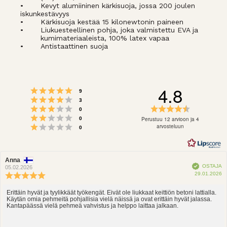
•
Kevyt alumiininen kärkisuoja, jossa 200 joulen
iskunkestävyys
•
Kärkisuoja kestää 15 kilonewtonin paineen
•
Liukuesteellinen pohja, joka valmistettu EVA ja
kumimateriaaleista, 100% latex vapaa
•
Antistaattinen suoja
4.8
Arvio 5 5:sta tähdestä
Äänet
9
Arvio 4 5:sta tähdestä
Äänet
3
Arvio 3 5:sta tähdestä
Arvio
Äänet
0
Arvio 2 5:sta tähdestä
4.8
Äänet
Perustuu 12 arvioon ja 4
0
Arvio 1 5:sta tähdestä
5:sta
arvosteluun
Äänet
0
tähdestä
Arvostelun
Anna
Arvostelun
Vahvistettu
OSTAJA
kirjoittaja:
päivämäärä:
05.02.2026
O
29.01.2026
Arvostelun
p
luokitus:
5.0
Erittäin hyvät ja tyylikkäät työkengät. Eivät ole liukkaat keittiön betoni lattialla.
Arvostelun
Käytän omia pehmeitä pohjallisia vielä näissä ja ovat erittäin hyvät jalassa.
5:sta
teksti:
Kantapäässä vielä pehmeä vahvistus ja helppo laittaa jalkaan.
tähdestä