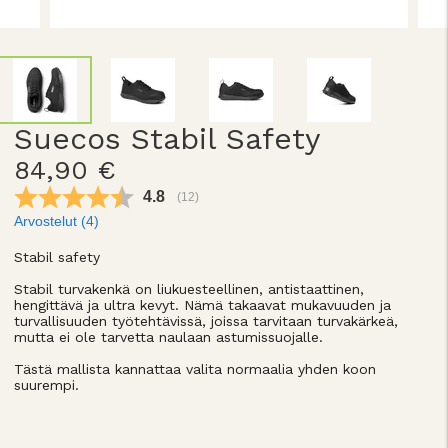
Suecos Stabil Safety
84,90 €
Keskimääräinen luokitus:
4.8
(
äänet:
12
)
Arvostelut (
4
)
Stabil safety
Stabil turvakenkä on liukuesteellinen, antistaattinen,
hengittävä ja ultra kevyt. Nämä takaavat mukavuuden ja
turvallisuuden työtehtävissä, joissa tarvitaan turvakärkeä,
mutta ei ole tarvetta naulaan astumissuojalle.
Tästä mallista kannattaa valita normaalia yhden koon
suurempi.