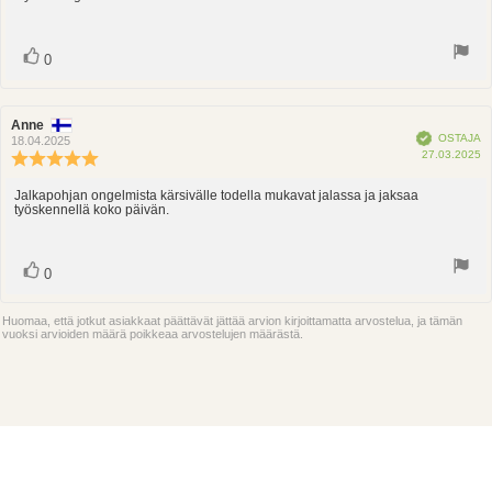
5:sta
teksti:
tähdestä
Ääni(et)
Äänestä
0
ylöspäin
Arvostelun
Anne
Arvostelun
Vahvistettu
OSTAJA
kirjoittaja:
päivämäärä:
18.04.2025
O
27.03.2025
Arvostelun
p
luokitus:
5.0
Jalkapohjan ongelmista kärsiväĺle todella mukavat jalassa ja jaksaa
Arvostelun
työskennellä koko päivän.
5:sta
teksti:
tähdestä
Ääni(et)
Äänestä
0
ylöspäin
Huomaa, että jotkut asiakkaat päättävät jättää arvion kirjoittamatta arvostelua, ja tämän
vuoksi arvioiden määrä poikkeaa arvostelujen määrästä.