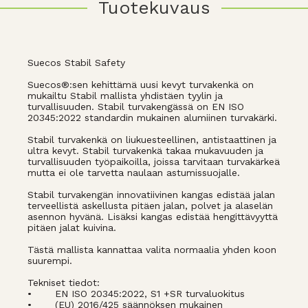
Tuotekuvaus
Suecos Stabil Safety
Suecos®:sen kehittämä uusi kevyt turvakenkä on
mukailtu Stabil mallista yhdistäen tyylin ja
turvallisuuden. Stabil turvakengässä on EN ISO
20345:2022 standardin mukainen alumiinen turvakärki.
Stabil turvakenkä on liukuesteellinen, antistaattinen ja
ultra kevyt. Stabil turvakenkä takaa mukavuuden ja
turvallisuuden työpaikoilla, joissa tarvitaan turvakärkeä
mutta ei ole tarvetta naulaan astumissuojalle.
Stabil turvakengän innovatiivinen kangas edistää jalan
terveellistä askellusta pitäen jalan, polvet ja alaselän
asennon hyvänä. Lisäksi kangas edistää hengittävyyttä
pitäen jalat kuivina.
Tästä mallista kannattaa valita normaalia yhden koon
suurempi.
Tekniset tiedot:
•
EN ISO 20345:2022, S1 +SR turvaluokitus
•
(EU) 2016/425 säännöksen mukainen