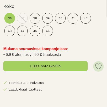
Koko
36
37
38
39
40
41
42
43
44
45
46
Mukana seuraavissa kampanjoissa:
6,9 € alennus yli 90 € tilauksesta
Lisää ostoskoriin
Toimitus 3-7 Päivässä
Laadukkaat tuotteet