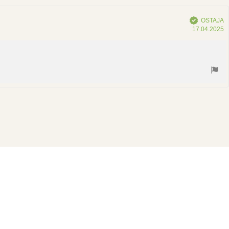
Vahvistettu
OSTAJA
O
17.04.2025
p