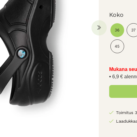
Koko
36
37
45
Mukana seu
6,9 € alenn
Toimitus 
Laadukkaa