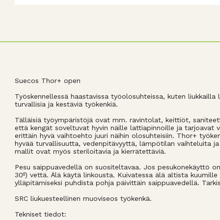
Suecos Thor+ open
Työskennellessä haastavissa työolosuhteissa, kuten liukkailla l
turvallisia ja kestäviä työkenkiä.
Tälläisiä työympäristöjä ovat mm. ravintolat, keittiöt, saniteet
että kengät soveltuvat hyvin näille lattiapinnoille ja tarjoavat
erittäin hyvä vaihtoehto juuri näihin olosuhteisiin. Thor+ työk
hyvää turvallisuutta, vedenpitävyyttä, lämpötilan vaihteluita ja
mallit ovat myös steriloitavia ja kierrätettäviä.
Pesu saippuavedellä on suositeltavaa. Jos pesukonekäyttö on 
30º) vettä. Älä käytä linkousta. Kuivatessa älä altista kuumille
ylläpitämiseksi puhdista pohja päivittäin saippuavedellä. Tarki
SRC liukuesteellinen muoviseos työkenkä.
Tekniset tiedot: