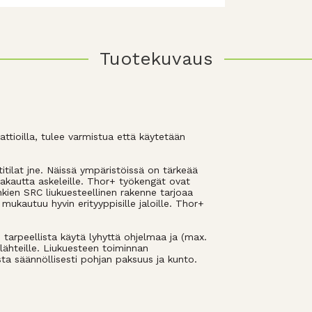
Tuotekuvaus
attioilla, tulee varmistua että käytetään
titilat jne. Näissä ympäristöissä on tärkeää
 vakautta askeleille. Thor+ työkengät ovat
enkien SRC liukuesteellinen rakenne tarjoaa
 mukautuu hyvin erityyppisille jaloille. Thor+
tarpeellista käytä lyhyttä ohjelmaa ja (max.
 lähteille. Liukuesteen toiminnan
sta säännöllisesti pohjan paksuus ja kunto.