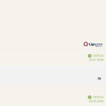
vio
4
sta
hdestä
Vahvistettu
OSTAJA
O
26.07.2026
p
Vahvistettu
OSTAJA
O
28.05.2026
p