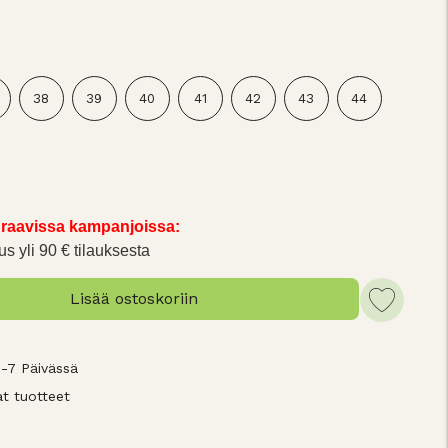
38
39
40
41
42
43
44
raavissa kampanjoissa:
us yli 90 € tilauksesta
Lisää ostoskoriin
3-7 Päivässä
t tuotteet