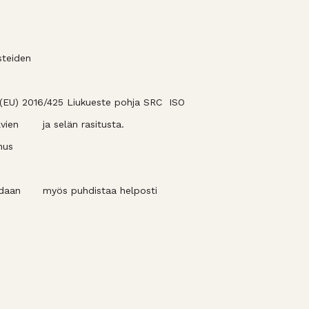
steiden
 (EU) 2016/425 Liukueste pohja SRC ISO
lvien
ja selän rasitusta.
nnus
oidaan
myös puhdistaa helposti