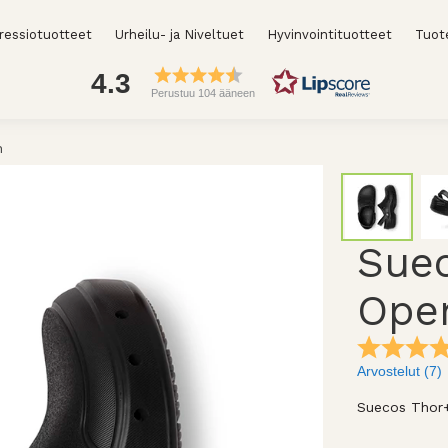
essiotuotteet
Urheilu- ja Niveltuet
Hyvinvointituotteet
Tuot
4.3
Perustuu 104 ääneen
n
Sue
Ope
Arvostelut (
7
)
Suecos Thor+