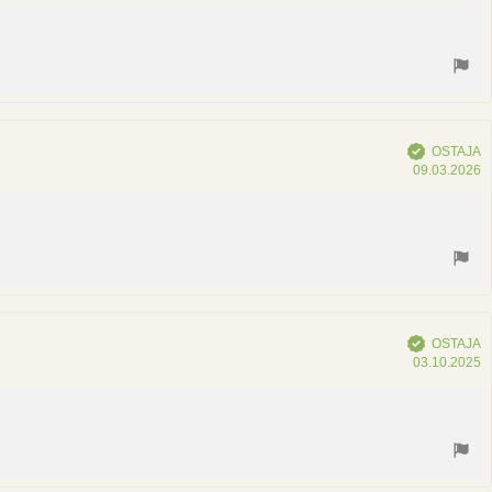
Vahvistettu
OSTAJA
O
09.03.2026
p
Vahvistettu
OSTAJA
O
03.10.2025
p