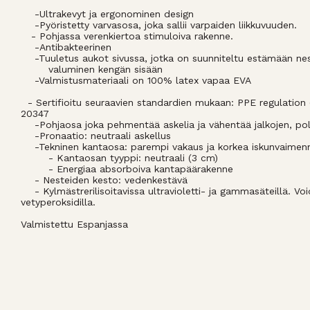
-Ultrakevyt ja ergonominen design
-Pyöristetty varvasosa, joka sallii varpaiden liikkuvuuden.
- Pohjassa verenkiertoa stimuloiva rakenne.
-Antibakteerinen
-Tuuletus aukot sivussa, jotka on suunniteltu estämään ne
valuminen kengän sisään
-Valmistusmateriaali on 100% latex vapaa EVA
- Sertifioitu seuraavien standardien mukaan: PPE regulation
20347
-Pohjaosa joka pehmentää askelia ja vähentää jalkojen, po
-Pronaatio: neutraali askellus
-Tekninen kantaosa: parempi vakaus ja korkea iskunvaime
- Kantaosan tyyppi: neutraali (3 cm)
- Energiaa absorboiva kantapäärakenne
- Nesteiden kesto: vedenkestävä
- Kylmästrerilisoitavissa ultravioletti- ja gammasäteillä. V
vetyperoksidilla.
Valmistettu Espanjassa