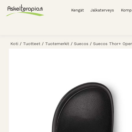
Kengät
Jalkaterveys
Kompr
Koti
/
Tuotteet
/
Tuotemerkit
/
Suecos
/
Suecos Thor+ Ope