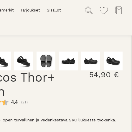
emerkit
Tarjoukset
Sisällöt
cos Thor+
54,90 €
n
Keskimääräinen luokitus:
4.4
(
äänet:
21
)
 open turvallinen ja vedenkestävä SRC liukueste työkenkä.