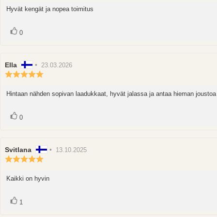
5.0
Hyvät kengät ja nopea toimitus
Arvostelun
5:sta
teksti:
tähdestä
Ääni(et)
Äänestä
0
ylöspäin
Arvostelun
Ella
•
Arvostelun
23.03.2026
kirjoittaja:
päivämäärä:
Arvostelun
luokitus:
5.0
Hintaan nähden sopivan laadukkaat, hyvät jalassa ja antaa hieman joustoa
Arvostelun
5:sta
teksti:
tähdestä
Ääni(et)
Äänestä
0
ylöspäin
Arvostelun
Svitlana
•
Arvostelun
13.10.2025
kirjoittaja:
Arvostelun
päivämäärä:
luokitus:
5.0
Kaikki on hyvin
Arvostelun
5:sta
teksti:
tähdestä
Ääni(et)
Äänestä
1
ylöspäin