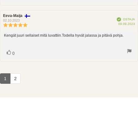
ylöspäin
Arvostelun
Eeva-Maija
Arvostelun
Vahvistettu
OSTAJA
kirjoittaja:
päivämäärä:
02.10.2023
O
09.09.2023
Arvostelun
p
luokitus:
5.0
Kengät juuri sellaiset mitä luvattiin.Todella hyvät jalassa ja pitävä pohja.
Arvostelun
5:sta
teksti:
tähdestä
Ääni(et)
Äänestä
0
ylöspäin
1
2