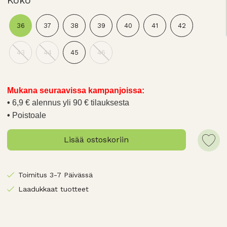
Koko
36
37
38
39
40
41
42
43
44
45
46
Mukana seuraavissa kampanjoissa:
6,9 € alennus yli 90 € tilauksesta
Poistoale
Lisää ostoskoriin
Toimitus 3-7 Päivässä
Laadukkaat tuotteet