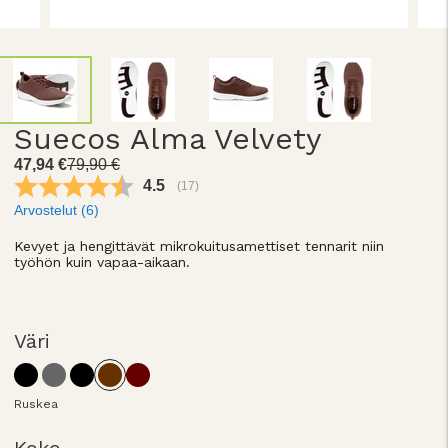
Suecos Alma Velvety
47,94 €
79,90 €
Keskimääräinen luokitus:
4.5
(
äänet:
17
)
Arvostelut (
6
)
Kevyet ja hengittävät mikrokuitusamettiset tennarit niin
työhön kuin vapaa-aikaan.
Väri
Ruskea