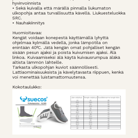
hyvinvoinnista
• Sekä kuivalla että märällä pinnalla liukumaton
ulkopohja antaa turvallisuutta kävellä. Liukuesteluokka
SRC.
• Nauhakiinnitys
Huomioitavaa:
Kengät voidaan konepestä käyttämällä lyhyttä
ohjelmaa kylmällä vedellä, jonka lämpötila on
enintään 40ºC. Jätä kengän omat pohjalliset kengän
sisään pesun ajaksi ja poista kuivumisen ajaksi. Älä
linkoa. Kuivaamiseksi älä käytä kuivausrumpua äläkä
altista lämmön lähteille.
Tarkasta ulkopohjan kuviot säännöllisesti.
Lattiaominaisuuksista ja kävelytavasta riippuen, kenkä
voi menettää luistamattomuutensa.
Kokotaulukko: