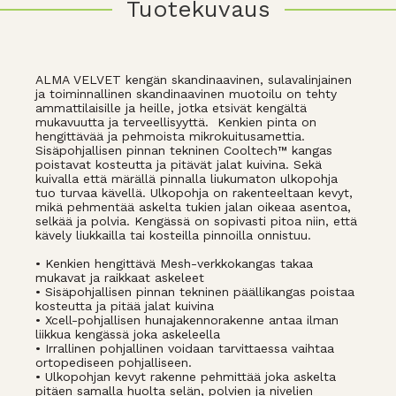
Tuotekuvaus
ALMA VELVET kengän skandinaavinen, sulavalinjainen
ja toiminnallinen skandinaavinen muotoilu on tehty
ammattilaisille ja heille, jotka etsivät kengältä
mukavuutta ja terveellisyyttä. Kenkien pinta on
hengittävää ja pehmoista mikrokuitusamettia.
Sisäpohjallisen pinnan tekninen Cooltech™ kangas
poistavat kosteutta ja pitävät jalat kuivina. Sekä
kuivalla että märällä pinnalla liukumaton ulkopohja
tuo turvaa kävellä. Ulkopohja on rakenteeltaan kevyt,
mikä pehmentää askelta tukien jalan oikeaa asentoa,
selkää ja polvia. Kengässä on sopivasti pitoa niin, että
kävely liukkailla tai kosteilla pinnoilla onnistuu.
• Kenkien hengittävä Mesh-verkkokangas takaa
mukavat ja raikkaat askeleet
• Sisäpohjallisen pinnan tekninen päällikangas poistaa
kosteutta ja pitää jalat kuivina
• Xcell-pohjallisen hunajakennorakenne antaa ilman
liikkua kengässä joka askeleella
• Irrallinen pohjallinen voidaan tarvittaessa vaihtaa
ortopediseen pohjalliseen.
• Ulkopohjan kevyt rakenne pehmittää joka askelta
pitäen samalla huolta selän, polvien ja nivelien