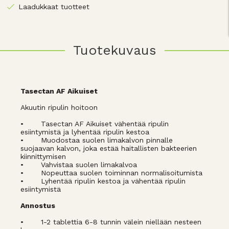
Laadukkaat tuotteet
Tuotekuvaus
Tasectan AF Aikuiset
Akuutin ripulin hoitoon
•
Tasectan AF Aikuiset vähentää ripulin
esiintymistä ja lyhentää ripulin kestoa
•
Muodostaa suolen limakalvon pinnalle
suojaavan kalvon, joka estää haitallisten bakteerien
kiinnittymisen
•
Vahvistaa suolen limakalvoa
•
Nopeuttaa suolen toiminnan normalisoitumista
•
Lyhentää ripulin kestoa ja vähentää ripulin
esiintymistä
Annostus
•
1-2 tablettia 6-8 tunnin välein niellään nesteen