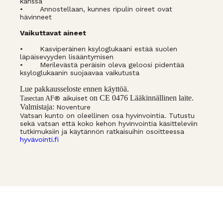
kanssa
•
Annostellaan, kunnes ripulin oireet ovat
hävinneet
Vaikuttavat aineet
•
Kasviperäinen ksyloglukaani estää suolen
läpäisevyyden lisääntymisen
•
Merilevästä peräisin oleva geloosi pidentää
ksyloglukaanin suojaavaa vaikutusta
Lue pakkausseloste ennen käyttöä.
on CE 0476 Lääkinnällinen laite.
® aikuiset
Tasectan AF
Valmistaja:
Noventure
Vatsan kunto on oleellinen osa hyvinvointia. Tutustu
sekä vatsan että koko kehon hyvinvointia käsitteleviin
tutkimuksiin ja käytännön ratkaisuihin osoitteessa
hyvävointi.fi