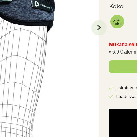
Koko
yksi
koko
Mukana seu
6,9 € alenn
Toimitus 
Laadukkaa