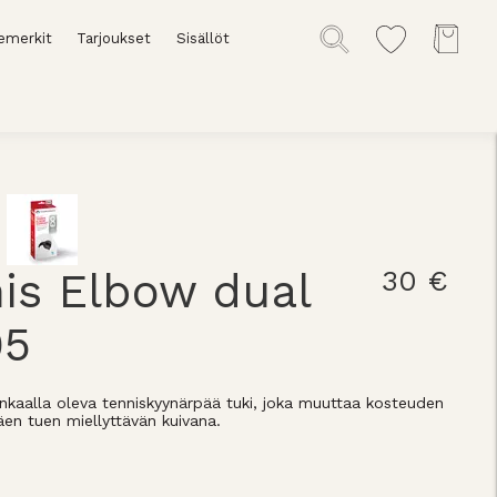
emerkit
Tarjoukset
Sisällöt
is Elbow dual
30 €
05
kaalla oleva tenniskyynärpää tuki, joka muuttaa kosteuden
en tuen miellyttävän kuivana.