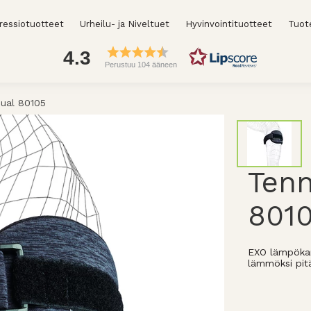
essiotuotteet
Urheilu- ja Niveltuet
Hyvinvointituotteet
Tuot
4.3
Perustuu 104 ääneen
ual 80105
Tenn
801
EXO lämpökan
lämmöksi pitä