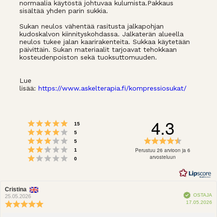
normaalia käytöstä johtuvaa kulumista.Pakkaus
sisältää yhden parin sukkia.
Sukan neulos vähentää rasitusta jalkapohjan
kudoskalvon kiinnityskohdassa. Jalkaterän alueella
neulos tukee jalan kaarirakenteita. Sukkaa käytetään
päivittäin. Sukan materiaalit tarjoavat tehokkaan
kosteudenpoiston sekä tuoksuttomuuden.
Lue
lisää:
https://www.askelterapia.fi/kompressiosukat/
4.3
Arvio 5 5:sta tähdestä
Äänet
15
Arvio 4 5:sta tähdestä
Äänet
5
Arvio 3 5:sta tähdestä
Arvio
Äänet
5
Arvio 2 5:sta tähdestä
4.3
Äänet
Perustuu 26 arvioon ja 6
1
Arvio 1 5:sta tähdestä
5:sta
arvosteluun
Äänet
0
tähdestä
Arvostelun
Cristina
Arvostelun
Vahvistettu
OSTAJA
kirjoittaja:
päivämäärä:
25.05.2026
O
17.05.2026
Arvostelun
p
luokitus: