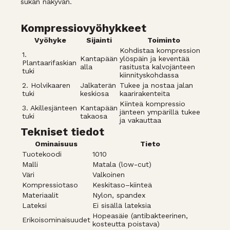
sukan näkyvän.
Kompressiovyöhykkeet
Vyöhyke
Sijainti
Toiminto
Kohdistaa kompression
1.
Kantapään
ylöspäin ja keventää
Plantaarifaskian
alla
rasitusta kalvojänteen
tuki
kiinnityskohdassa
2. Holvikaaren
Jalkaterän
Tukee ja nostaa jalan
tuki
keskiosa
kaarirakenteita
Kiinteä kompressio
3. Akillesjänteen
Kantapään
jänteen ympärillä tukee
tuki
takaosa
ja vakauttaa
Tekniset tiedot
Ominaisuus
Tieto
Tuotekoodi
1010
Malli
Matala (low-cut)
Väri
Valkoinen
Kompressiotaso
Keskitaso–kiinteä
Materiaalit
Nylon, spandex
Lateksi
Ei sisällä lateksia
Hopeasäie (antibakteerinen,
Erikoisominaisuudet
kosteutta poistava)