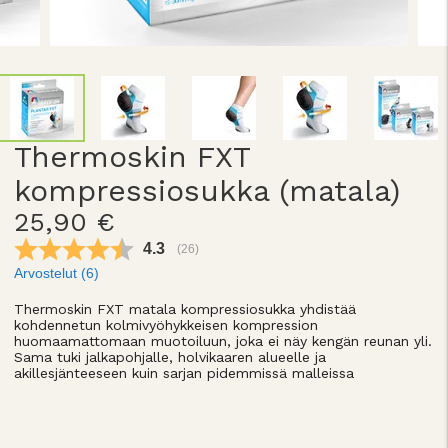
Thermoskin FXT
kompressiosukka (matala)
25,90 €
Keskimääräinen luokitus:
4.3
(
äänet:
26
)
Arvostelut (
6
)
Thermoskin FXT matala kompressiosukka yhdistää
kohdennetun kolmivyöhykkeisen kompression
huomaamattomaan muotoiluun, joka ei näy kengän reunan yli.
Sama tuki jalkapohjalle, holvikaaren alueelle ja
akillesjänteeseen kuin sarjan pidemmissä malleissa