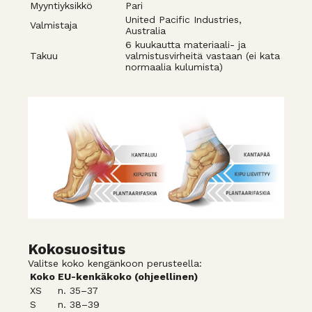
Myyntiyksikkö
Pari
United Pacific Industries,
Valmistaja
Australia
6 kuukautta materiaali- ja
Takuu
valmistusvirheitä vastaan (ei kata
normaalia kulumista)
Kokosuositus
Valitse koko kengänkoon perusteella:
Koko
EU-kenkäkoko (ohjeellinen)
XS
n. 35–37
S
n. 38–39