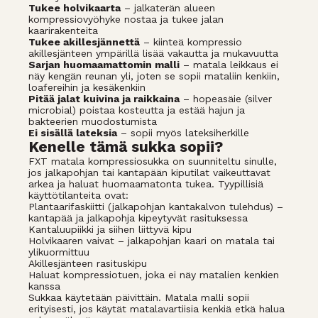
Tukee holvikaarta
– jalkaterän alueen
kompressiovyöhyke nostaa ja tukee jalan
kaarirakenteita
Tukee akillesjännettä
– kiinteä kompressio
akillesjänteen ympärillä lisää vakautta ja mukavuutta
Sarjan huomaamattomin malli
– matala leikkaus ei
näy kengän reunan yli, joten se sopii mataliin kenkiin,
loafereihin ja kesäkenkiin
Pitää jalat kuivina ja raikkaina
– hopeasäie (silver
microbial) poistaa kosteutta ja estää hajun ja
bakteerien muodostumista
Ei sisällä lateksia
– sopii myös lateksiherkille
Kenelle tämä sukka sopii?
FXT matala kompressiosukka on suunniteltu sinulle,
jos jalkapohjan tai kantapään kiputilat vaikeuttavat
arkea ja haluat huomaamatonta tukea. Tyypillisiä
käyttötilanteita ovat:
Plantaarifaskiitti (jalkapohjan kantakalvon tulehdus) –
kantapää ja jalkapohja kipeytyvät rasituksessa
Kantaluupiikki ja siihen liittyvä kipu
Holvikaaren vaivat – jalkapohjan kaari on matala tai
ylikuormittuu
Akillesjänteen rasituskipu
Haluat kompressiotuen, joka ei näy matalien kenkien
kanssa
Sukkaa käytetään päivittäin. Matala malli sopii
erityisesti, jos käytät matalavartiisia kenkiä etkä halua