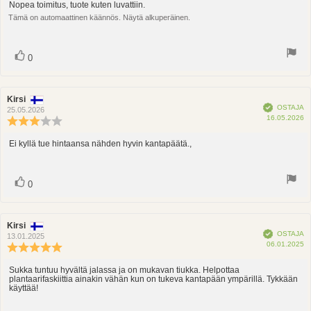
5.0
Nopea toimitus, tuote kuten luvattiin.
Arvostelun
5:sta
Tämä on automaattinen käännös. Näytä alkuperäinen.
teksti:
tähdestä
Ääni(et)
Äänestä
0
ylöspäin
Arvostelun
Kirsi
Arvostelun
Vahvistettu
OSTAJA
kirjoittaja:
päivämäärä:
25.05.2026
O
16.05.2026
Arvostelun
p
luokitus:
3.0
Ei kyllä tue hintaansa nähden hyvin kantapäätä.,
Arvostelun
5:sta
teksti:
tähdestä
Ääni(et)
Äänestä
0
ylöspäin
Arvostelun
Kirsi
Arvostelun
Vahvistettu
OSTAJA
kirjoittaja:
päivämäärä:
13.01.2025
O
06.01.2025
Arvostelun
p
luokitus:
5.0
Sukka tuntuu hyvältä jalassa ja on mukavan tiukka. Helpottaa
Arvostelun
plantaarifaskiittia ainakin vähän kun on tukeva kantapään ympärillä. Tykkään
5:sta
teksti:
käyttää!
tähdestä