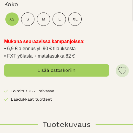
Koko
XS
S
M
L
XL
Mukana seuraavissa kampanjoissa:
6,9 € alennus yli 90 € tilauksesta
FXT yölasta + matalasukka 82 €
Lisää ostoskoriin
Toimitus 3-7 Päivässä
Laadukkaat tuotteet
Tuotekuvaus