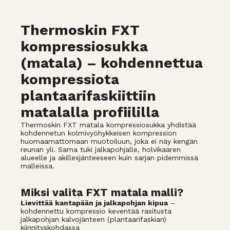
Thermoskin FXT
kompressiosukka
(matala) – kohdennettua
kompressiota
plantaarifaskiittiin
matalalla profiililla
Thermoskin FXT matala kompressiosukka yhdistää
kohdennetun kolmivyöhykkeisen kompression
huomaamattomaan muotoiluun, joka ei näy kengän
reunan yli. Sama tuki jalkapohjalle, holvikaaren
alueelle ja akillesjänteeseen kuin sarjan pidemmissä
malleissa.
Miksi valita FXT matala malli?
Lievittää kantapään ja jalkapohjan kipua
–
kohdennettu kompressio keventää rasitusta
jalkapohjan kalvojänteen (plantaarifaskian)
kiinnityskohdassa