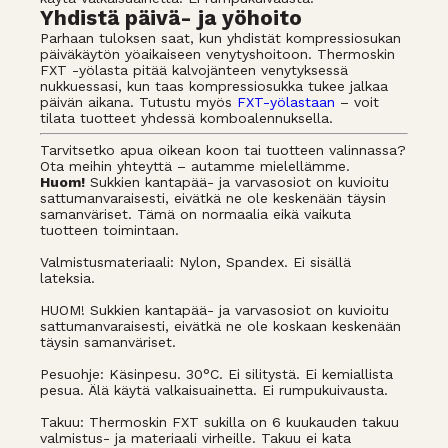
Yhdistä päivä- ja yöhoito
Parhaan tuloksen saat, kun yhdistät kompressiosukan
päiväkäytön yöaikaiseen venytyshoitoon. Thermoskin
FXT -yölasta pitää kalvojänteen venytyksessä
nukkuessasi, kun taas kompressiosukka tukee jalkaa
päivän aikana. Tutustu myös
FXT-yölastaan
– voit
tilata tuotteet yhdessä komboalennuksella.
Tarvitsetko apua oikean koon tai tuotteen valinnassa?
Ota meihin yhteyttä – autamme mielellämme.
Huom!
Sukkien kantapää- ja varvasosiot on kuvioitu
sattumanvaraisesti, eivätkä ne ole keskenään täysin
samanväriset. Tämä on normaalia eikä vaikuta
tuotteen toimintaan.
Valmistusmateriaali: Nylon, Spandex. Ei sisällä
lateksia.
HUOM! Sukkien kantapää- ja varvasosiot on kuvioitu
sattumanvaraisesti, eivätkä ne ole koskaan keskenään
täysin samanväriset.
Pesuohje: Käsinpesu. 30°C. Ei silitystä. Ei kemiallista
pesua. Älä käytä valkaisuainetta. Ei rumpukuivausta.
Takuu: Thermoskin FXT sukilla on 6 kuukauden takuu
valmistus- ja materiaali virheille. Takuu ei kata