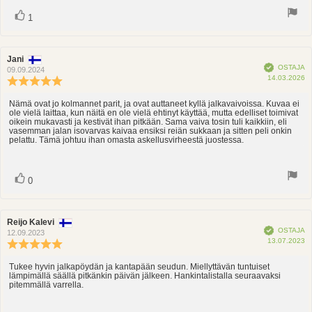
Ääni(et)
Äänestä
1
ylöspäin
Arvostelun
Jani
Arvostelun
Vahvistettu
OSTAJA
kirjoittaja:
päivämäärä:
09.09.2024
O
14.03.2026
Arvostelun
p
luokitus:
5.0
Nämä ovat jo kolmannet parit, ja ovat auttaneet kyllä jalkavaivoissa. Kuvaa ei
Arvostelun
ole vielä laittaa, kun näitä en ole vielä ehtinyt käyttää, mutta edelliset toimivat
5:sta
teksti:
oikein mukavasti ja kestivät ihan pitkään. Sama vaiva tosin tuli kaikkiin, eli
tähdestä
vasemman jalan isovarvas kaivaa ensiksi reiän sukkaan ja sitten peli onkin
pelattu. Tämä johtuu ihan omasta askellusvirheestä juostessa.
Ääni(et)
Äänestä
0
ylöspäin
Arvostelun
Reijo Kalevi
Arvostelun
Vahvistettu
OSTAJA
kirjoittaja:
päivämäärä:
12.09.2023
O
13.07.2023
Arvostelun
p
luokitus:
5.0
Tukee hyvin jalkapöydän ja kantapään seudun. Miellyttävän tuntuiset
Arvostelun
lämpimällä säällä pitkänkin päivän jälkeen. Hankintalistalla seuraavaksi
5:sta
teksti:
pitemmällä varrella.
tähdestä