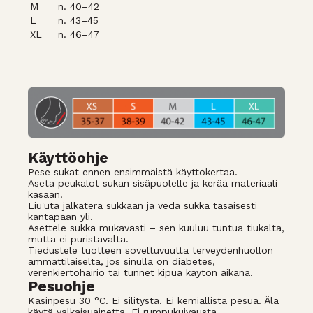
M
n. 40–42
L
n. 43–45
XL
n. 46–47
Käyttöohje
Pese sukat ennen ensimmäistä käyttökertaa.
Aseta peukalot sukan sisäpuolelle ja kerää materiaali
kasaan.
Liu'uta jalkaterä sukkaan ja vedä sukka tasaisesti
kantapään yli.
Asettele sukka mukavasti – sen kuuluu tuntua tiukalta,
mutta ei puristavalta.
Tiedustele tuotteen soveltuvuutta terveydenhuollon
ammattilaiselta, jos sinulla on diabetes,
verenkiertohäiriö tai tunnet kipua käytön aikana.
Pesuohje
Käsinpesu 30 °C. Ei silitystä. Ei kemiallista pesua. Älä
käytä valkaisuainetta. Ei rumpukuivausta.