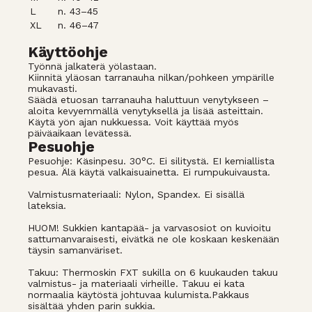
L
n. 43–45
XL
n. 46–47
Käyttöohje
Työnnä jalkaterä yölastaan.
Kiinnitä yläosan tarranauha nilkan/pohkeen ympärille
mukavasti.
Säädä etuosan tarranauha haluttuun venytykseen –
aloita kevyemmällä venytyksellä ja lisää asteittain.
Käytä yön ajan nukkuessa. Voit käyttää myös
päiväaikaan levätessä.
Pesuohje
Pesuohje: Käsinpesu. 30°C. Ei silitystä. EI kemiallista
pesua. Älä käytä valkaisuainetta. Ei rumpukuivausta.
Valmistusmateriaali: Nylon, Spandex. Ei sisällä
lateksia.
HUOM! Sukkien kantapää- ja varvasosiot on kuvioitu
sattumanvaraisesti, eivätkä ne ole koskaan keskenään
täysin samanväriset.
Takuu: Thermoskin FXT sukilla on 6 kuukauden takuu
valmistus- ja materiaali virheille. Takuu ei kata
normaalia käytöstä johtuvaa kulumista.Pakkaus
sisältää yhden parin sukkia.