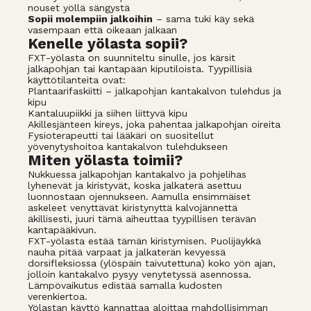
nouset yöllä sängystä
Sopii molempiin jalkoihin
– sama tuki käy sekä
vasempaan että oikeaan jalkaan
Kenelle yölasta sopii?
FXT-yölasta on suunniteltu sinulle, jos kärsit
jalkapohjan tai kantapään kiputiloista. Tyypillisiä
käyttötilanteita ovat:
Plantaarifaskiitti – jalkapohjan kantakalvon tulehdus ja
kipu
Kantaluupiikki ja siihen liittyvä kipu
Akillesjänteen kireys, joka pahentaa jalkapohjan oireita
Fysioterapeutti tai lääkäri on suositellut
yövenytyshoitoa kantakalvon tulehdukseen
Miten yölasta toimii?
Nukkuessa jalkapohjan kantakalvo ja pohjelihas
lyhenevät ja kiristyvät, koska jalkaterä asettuu
luonnostaan ojennukseen. Aamulla ensimmäiset
askeleet venyttävät kiristynyttä kalvojännettä
äkillisesti, juuri tämä aiheuttaa tyypillisen terävän
kantapääkivun.
FXT-yölasta estää tämän kiristymisen. Puolijäykkä
nauha pitää varpaat ja jalkaterän kevyessä
dorsifleksiossa (ylöspäin taivutettuna) koko yön ajan,
jolloin kantakalvo pysyy venytetyssä asennossa.
Lämpövaikutus edistää samalla kudosten
verenkiertoa.
Yölastan käyttö kannattaa aloittaa mahdollisimman