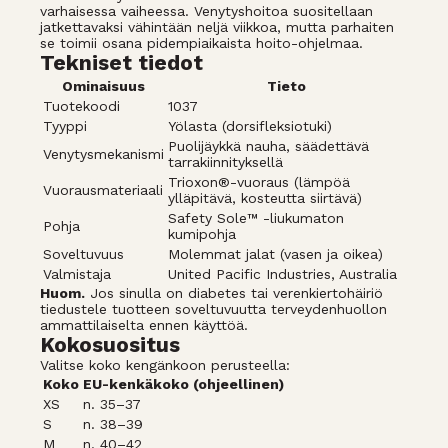
varhaisessa vaiheessa. Venytyshoitoa suositellaan
jatkettavaksi vähintään neljä viikkoa, mutta parhaiten
se toimii osana pidempiaikaista hoito-ohjelmaa.
Tekniset tiedot
Ominaisuus
Tieto
Tuotekoodi
1037
Tyyppi
Yölasta (dorsifleksiotuki)
Puolijäykkä nauha, säädettävä
Venytysmekanismi
tarrakiinnityksellä
Trioxon®-vuoraus (lämpöä
Vuorausmateriaali
ylläpitävä, kosteutta siirtävä)
Safety Sole™ -liukumaton
Pohja
kumipohja
Soveltuvuus
Molemmat jalat (vasen ja oikea)
Valmistaja
United Pacific Industries, Australia
Huom.
Jos sinulla on diabetes tai verenkiertohäiriö
tiedustele tuotteen soveltuvuutta terveydenhuollon
ammattilaiselta ennen käyttöä.
Kokosuositus
Valitse koko kengänkoon perusteella:
Koko
EU-kenkäkoko (ohjeellinen)
XS
n. 35–37
S
n. 38–39
M
n. 40–42