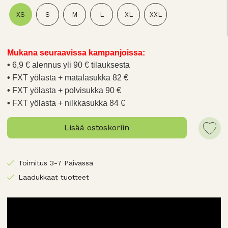
XS
S
M
L
XL
XXL
Mukana seuraavissa kampanjoissa:
6,9 € alennus yli 90 € tilauksesta
FXT yölasta + matalasukka 82 €
FXT yölasta + polvisukka 90 €
FXT yölasta + nilkkasukka 84 €
Lisää ostoskoriin
Toimitus 3-7 Päivässä
Laadukkaat tuotteet