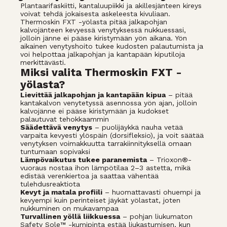
Plantaarifaskiitti, kantaluupiikki ja akillesjänteen kireys
voivat tehdä jokaisesta askeleesta kivuliaan.
Thermoskin FXT -yölasta pitää jalkapohjan
kalvojänteen kevyessä venytyksessä nukkuessasi,
jolloin jänne ei pääse kiristymään yön aikana. Yön
aikainen venytyshoito tukee kudosten palautumista ja
voi helpottaa jalkapohjan ja kantapään kiputiloja
merkittävästi.
Miksi valita Thermoskin FXT -
yölasta?
Lievittää jalkapohjan ja kantapään kipua
– pitää
kantakalvon venytetyssä asennossa yön ajan, jolloin
kalvojänne ei pääse kiristymään ja kudokset
palautuvat tehokkaammin
Säädettävä venytys
– puolijäykkä nauha vetää
varpaita kevyesti ylöspäin (dorsifleksio), ja voit säätää
venytyksen voimakkuutta tarrakiinnityksellä omaan
tuntumaan sopivaksi
Lämpövaikutus tukee paranemista
– Trioxon®-
vuoraus nostaa ihon lämpötilaa 2–3 astetta, mikä
edistää verenkiertoa ja saattaa vähentää
tulehdusreaktiota
Kevyt ja matala profiili
– huomattavasti ohuempi ja
kevyempi kuin perinteiset jäykät yölastat, joten
nukkuminen on mukavampaa
Turvallinen yöllä liikkuessa
– pohjan liukumaton
Safety Sole™ -kumipinta estää liukastumisen, kun