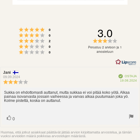
3.0
Arvio 5 5:sta tähdestä
Äänet
0
Arvio 4 5:sta tähdestä
Äänet
0
Arvio 3 5:sta tähdestä
Arvio
Äänet
2
Arvio 2 5:sta tähdestä
3.0
Äänet
Perustuu 2 arvioon ja 1
0
Arvio 1 5:sta tähdestä
5:sta
arvosteluun
Äänet
0
tähdestä
Arvostelun
Jani
Arvostelun
Vahvistettu
OSTAJA
kirjoittaja:
päivämäärä:
09.09.2024
O
19.08.2024
Arvostelun
p
luokitus:
3.0
Sukka on ehdottomasti auttanut, mutta sukkaa ei voi pitää koko yötä. Alkaa
Arvostelun
painaa isovarvasta jossain vaiheessa ja varvas alkaa puutumaan joka yö.
5:sta
teksti:
Kolme pistettä, koska on auttanut.
tähdestä
Ääni(et)
Äänestä
0
ylöspäin
Huomaa, että jotkut asiakkaat päättävät jättää arvion kirjoittamatta arvostelua, ja tämän
vuoksi arvioiden määrä poikkeaa arvostelujen määrästä.