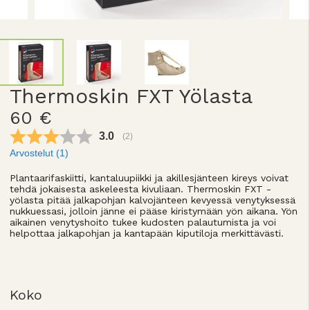
Thermoskin FXT Yölasta
60 €
Keskimääräinen luokitus:
3.0
(
äänet:
2
)
Arvostelut (
1
)
Plantaarifaskiitti, kantaluupiikki ja akillesjänteen kireys voivat
tehdä jokaisesta askeleesta kivuliaan. Thermoskin FXT -
yölasta pitää jalkapohjan kalvojänteen kevyessä venytyksessä
nukkuessasi, jolloin jänne ei pääse kiristymään yön aikana. Yön
aikainen venytyshoito tukee kudosten palautumista ja voi
helpottaa jalkapohjan ja kantapään kiputiloja merkittävästi.
Koko