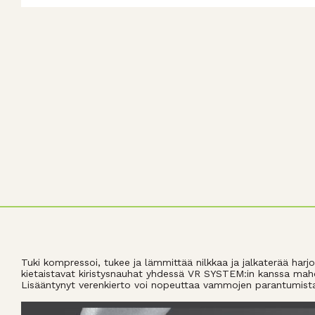
Tuki kompressoi, tukee ja lämmittää nilkkaa ja jalkaterää harj
kietaistavat kiristysnauhat yhdessä VR SYSTEM:in kanssa mahd
Lisääntynyt verenkierto voi nopeuttaa vammojen parantumist