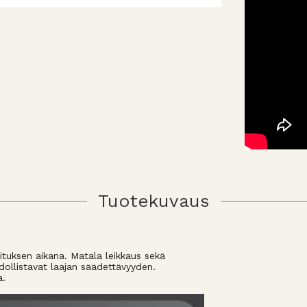
Tuotekuvaus
oituksen aikana. Matala leikkaus sekä
ollistavat laajan säädettävyyden.
a.