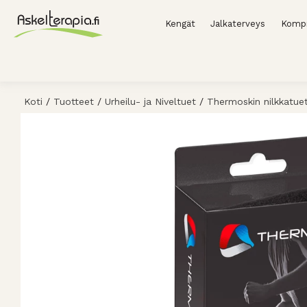
Kengät
Jalkaterveys
Kompr
Koti
/
Tuotteet
/
Urheilu- ja Niveltuet
/
Thermoskin nilkkatue