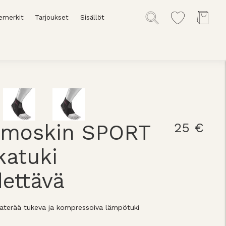
emerkit
Tarjoukset
Sisällöt
rmoskin SPORT
25 €
katuki
ettävä
lkaterää tukeva ja kompressoiva lämpötuki