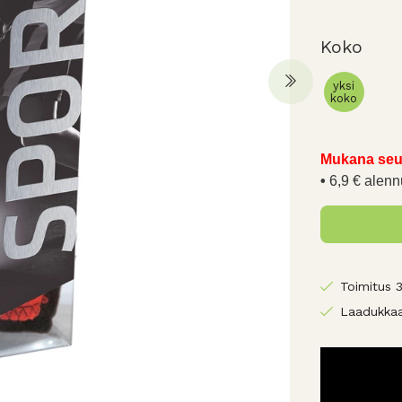
Koko
yksi
koko
Mukana seu
6,9 € alenn
Toimitus 
Laadukkaa