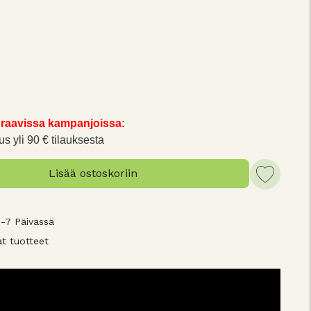
raavissa kampanjoissa:
us yli 90 € tilauksesta
Lisää ostoskoriin
3-7 Päivässä
t tuotteet