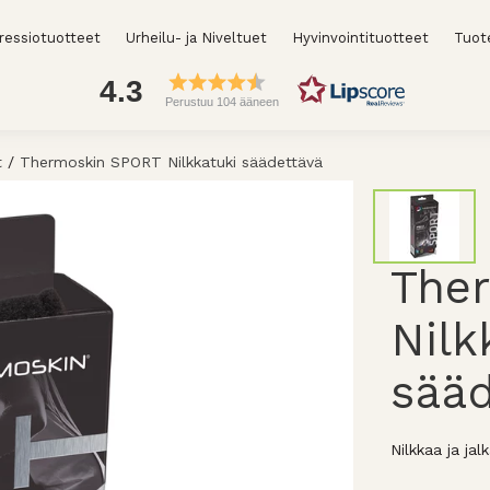
essiotuotteet
Urheilu- ja Niveltuet
Hyvinvointituotteet
Tuot
4.3
Perustuu 104 ääneen
t
/
Thermoskin SPORT Nilkkatuki säädettävä
The
Nilk
sääd
Nilkkaa ja ja