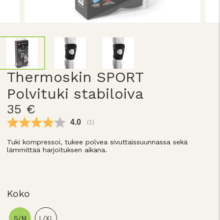
Thermoskin SPORT
Polvituki stabiloiva
35 €
Keskimääräinen luokitus:
4.0
(
äänet:
1
)
Tuki kompressoi, tukee polvea sivuttaissuunnassa sekä
lämmittää harjoituksen aikana.
Koko
S/M
L/XL