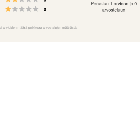
Perustuu 1 arvioon ja 0
5:
Arvio 1 5:sta tähdestä
Äänet
arvosteluun
0
tä
oksi arvioiden määrä poikkeaa arvostelujen määrästä.