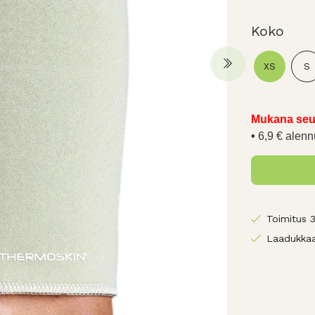
Koko
XS
S
Mukana seu
6,9 € alenn
Toimitus 
Laadukkaa