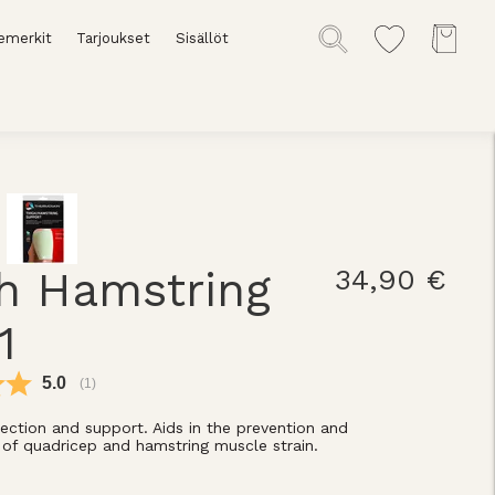
emerkit
Tarjoukset
Sisällöt
h Hamstring
34,90 €
1
Keskimääräinen luokitus:
5.0
(
äänet:
1
)
ection and support. Aids in the prevention and
n of quadricep and hamstring muscle strain.