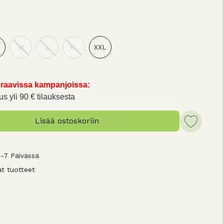
M
L
XL
XXL
raavissa kampanjoissa:
us yli 90 € tilauksesta
Lisää ostoskoriin
3-7 Päivässä
t tuotteet