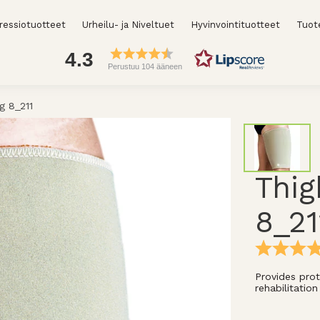
essiotuotteet
Urheilu- ja Niveltuet
Hyvinvointituotteet
Tuot
4.3
Perustuu 104 ääneen
g 8_211
Thig
8_21
Provides prot
rehabilitatio