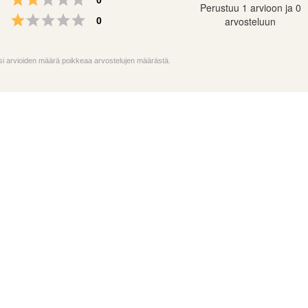
0
Perustuu 1 arvioon ja 0
5:
Arvio 1 5:sta tähdestä
Äänet
arvosteluun
0
tä
oksi arvioiden määrä poikkeaa arvostelujen määrästä.