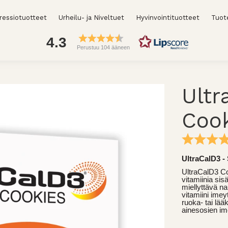
essiotuotteet
Urheilu- ja Niveltuet
Hyvinvointituotteet
Tuot
4.3
Perustuu 104 ääneen
Ultr
Coo
UltraCalD3
UltraCalD3 Co
vitamiinia si
miellyttävä n
vitamiini imeyt
ruoka- tai lää
ainesosien i