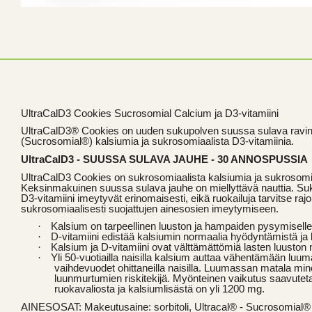
UltraCalD3 Cookies Sucrosomial Calcium ja D3-vitamiini
UltraCalD3® Cookies on uuden sukupolven suussa sulava ravinto
(Sucrosomial®) kalsiumia ja sukrosomiaalista D3-vitamiinia.
UltraCalD3 - SUUSSA SULAVA JAUHE - 30 ANNOSPUSSIA
UltraCalD3 Cookies on sukrosomiaalista kalsiumia ja sukrosomiaa
Keksinmakuinen suussa sulava jauhe on miellyttävä nauttia. Su
D3-vitamiini imeytyvät erinomaisesti, eikä ruokailuja tarvitse rajoi
sukrosomiaalisesti suojattujen ainesosien imeytymiseen.
·
Kalsium on tarpeellinen luuston ja hampaiden pysymisell
·
D-vitamiini edistää kalsiumin normaalia hyödyntämistä j
·
Kalsium ja D-vitamiini ovat välttämättömiä lasten luuston n
·
Yli 50-vuotiailla naisilla kalsium auttaa vähentämään luu
vaihdevuodet ohittaneilla naisilla. Luumassan matala mine
luunmurtumien riskitekijä. Myönteinen vaikutus saavuteta
ruokavaliosta ja kalsiumlisästä on yli 1200 mg.
AINESOSAT: Makeutusaine: sorbitoli, Ultracal® - Sucrosomial® C