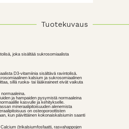
Tuotekuvaus
lisä, joka sisältää sukrosomiaalista
lista D3-vitamiinia sisältävä ravintolisä.
krosomiaalinen kalsium ja sukrosomiaalinen
ttaa, sillä ruoka- tai lääkeaineet eivät vaikuta
e normaaleina.
a luiden ja hampaiden pysymistä normaaleina
ormaalille kasvulle ja kehitykselle.
massan mineraalipitoisuuden alenemista
raalipitoisuus on osteoporoottisten
an, kun päivittäinen kokonaiskalsiumin saanti
alcium (trikalsiumfosfaatti, rasvahappojen