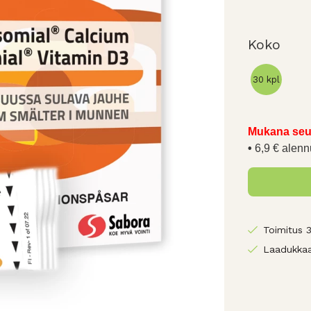
Koko
30 kpl
Mukana seu
6,9 € alenn
Toimitus 
Laadukkaa