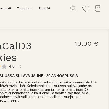
emerkit
Tarjoukset
Sisällöt
aCalD3
19,90 €
kies
Keskimääräinen luokitus:
4.0
(
äänet:
1
)
 - SUUSSA SULAVA JAUHE - 30 ANNOSPUSSIA
okies on sukrosomiaalista kalsiumia ja sukrosomiaalista D3-
sältävä ravintolisä. Keksinmakuinen suussa sulava jauhe on
auttia. Sukrosomiaalinen kalsium ja sukrosomiaalinen D3-
yvät erinomaisesti, eikä ruokailuja tarvitse rajoittaa, sillä
keaineet eivät vaikuta sukrosomiaalisesti suojattujen
meytymiseen.