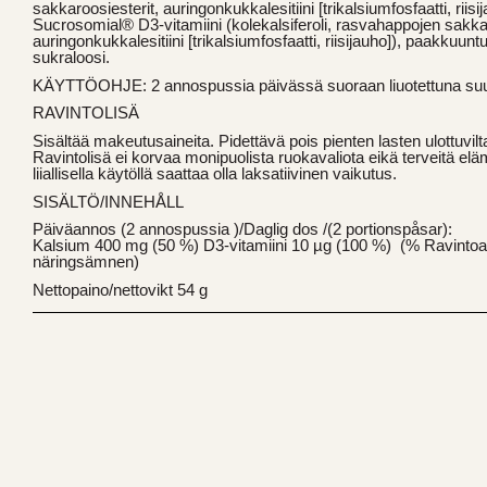
sakkaroosiesterit, auringonkukkalesitiini [trikalsiumfosfaatti, riis
Sucrosomial® D3-vitamiini (kolekalsiferoli, rasvahappojen sakkaroo
auringonkukkalesitiini [trikalsiumfosfaatti, riisijauho]), paakkuu
sukraloosi.
KÄYTTÖOHJE: 2 annospussia päivässä suoraan liuotettuna su
RAVINTOLISÄ
Sisältää makeutusaineita. Pidettävä pois pienten lasten ulottuvilt
Ravintolisä ei korvaa monipuolista ruokavaliota eikä terveitä elä
liiallisella käytöllä saattaa olla laksatiivinen vaikutus.
SISÄLTÖ/INNEHÅLL
Päiväannos (2 annospussia )/Daglig dos /(2 portionspåsar):
Kalsium 400 mg (50 %) D3-vitamiini 10 µg (100 %) (% Ravintoain
näringsämnen)
Nettopaino/nettovikt 54 g