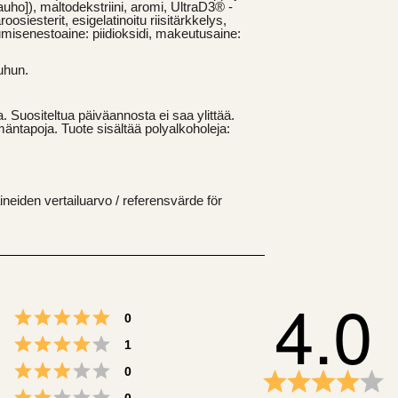
ijauho]), maltodekstriini, aromi, UltraD3® -
siesterit, esigelatinoitu riisitärkkelys,
ntumisenestoaine: piidioksidi, makeutusaine:
uhun.
a. Suositeltua päiväannosta ei saa ylittää.
mäntapoja. Tuote sisältää polyalkoholeja:
eiden vertailuarvo / referensvärde för
4.0
Arvio 5 5:sta tähdestä
Äänet
0
Arvio 4 5:sta tähdestä
Äänet
1
Arvio 3 5:sta tähdestä
Äänet
0
Ar
4.
Arvio 2 5:sta tähdestä
Äänet