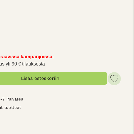
raavissa kampanjoissa:
us yli 90 € tilauksesta
Lisää ostoskoriin
3-7 Päivässä
t tuotteet