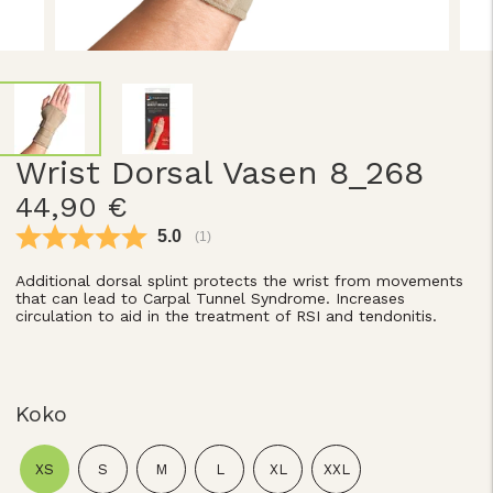
Wrist Dorsal Vasen 8_268
44,90 €
Keskimääräinen luokitus:
5.0
(
äänet:
1
)
Additional dorsal splint protects the wrist from movements
that can lead to Carpal Tunnel Syndrome. Increases
circulation to aid in the treatment of RSI and tendonitis.
Koko
XS
S
M
L
XL
XXL