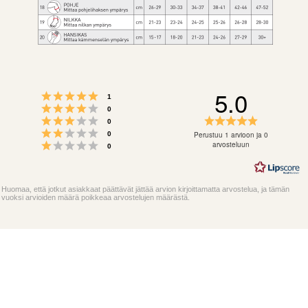
5.0
Arvio 5 5:sta tähdestä
Äänet
1
Arvio 4 5:sta tähdestä
Äänet
0
Arvio 3 5:sta tähdestä
Arvio
Äänet
0
Arvio 2 5:sta tähdestä
5.0
Äänet
Perustuu 1 arvioon ja 0
0
Arvio 1 5:sta tähdestä
5:sta
arvosteluun
Äänet
0
tähdestä
Huomaa, että jotkut asiakkaat päättävät jättää arvion kirjoittamatta arvostelua, ja tämän
vuoksi arvioiden määrä poikkeaa arvostelujen määrästä.