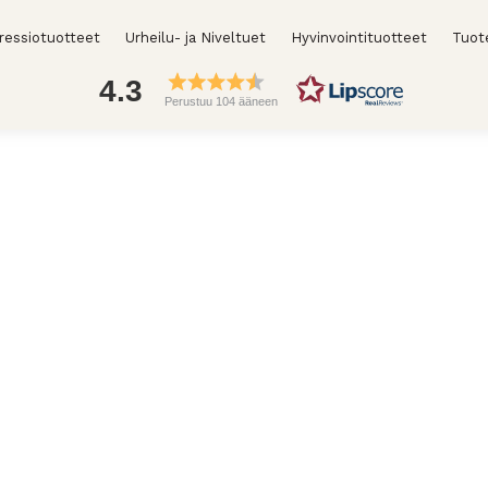
essiotuotteet
Urheilu- ja Niveltuet
Hyvinvointituotteet
Tuot
4.3
Perustuu 104 ääneen