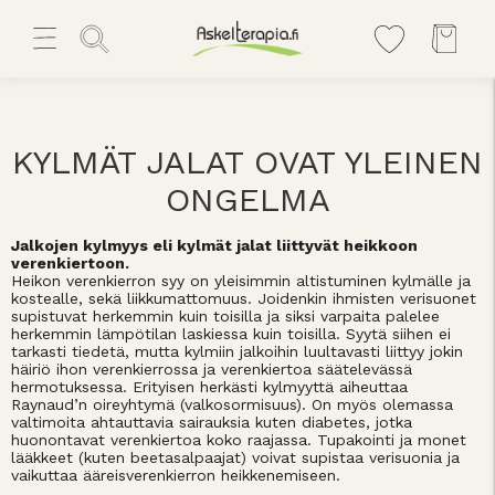
KYLMÄT JALAT OVAT YLEINEN
ONGELMA
Jalkojen kylmyys eli kylmät jalat liittyvät heikkoon
verenkiertoon.
Heikon verenkierron syy on yleisimmin altistuminen kylmälle ja
kostealle, sekä liikkumattomuus. Joidenkin ihmisten verisuonet
supistuvat herkemmin kuin toisilla ja siksi varpaita palelee
herkemmin lämpötilan laskiessa kuin toisilla. Syytä siihen ei
tarkasti tiedetä, mutta kylmiin jalkoihin luultavasti liittyy jokin
häiriö ihon verenkierrossa ja verenkiertoa säätelevässä
hermotuksessa. Erityisen herkästi kylmyyttä aiheuttaa
Raynaud’n oireyhtymä (valkosormisuus). On myös olemassa
valtimoita ahtauttavia sairauksia kuten diabetes, jotka
huonontavat verenkiertoa koko raajassa. Tupakointi ja monet
lääkkeet (kuten beetasalpaajat) voivat supistaa verisuonia ja
vaikuttaa ääreisverenkierron heikkenemiseen.