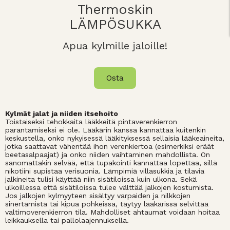
Thermoskin
LÄMPÖSUKKA
Apua kylmille jaloille!
Osta
Kylmät jalat ja niiden itsehoito
Toistaiseksi tehokkaita lääkkeitä pintaverenkierron
parantamiseksi ei ole. Lääkärin kanssa kannattaa kuitenkin
keskustella, onko nykyisessä lääkityksessä sellaisia lääkeaineita,
jotka saattavat vähentää ihon verenkiertoa (esimerkiksi eräät
beetasalpaajat) ja onko niiden vaihtaminen mahdollista. On
sanomattakin selvää, että tupakointi kannattaa lopettaa, sillä
nikotiini supistaa verisuonia. Lämpimiä villasukkia ja tilavia
jalkineita tulisi käyttää niin sisätiloissa kuin ulkona. Sekä
ulkoillessa että sisätiloissa tulee välttää jalkojen kostumista.
Jos jalkojen kylmyyteen sisältyy varpaiden ja nilkkojen
sinertämistä tai kipua pohkeissa, täytyy lääkärissä selvittää
valtimoverenkierron tila. Mahdolliset ahtaumat voidaan hoitaa
leikkauksella tai pallolaajennuksella.