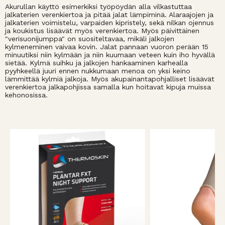
Akurullan käyttö esimerkiksi työpöydän alla vilkastuttaa
jalkaterien verenkiertoa ja pitää jalat lämpiminä. Alaraajojen ja
jalkaterien voimistelu, varpaiden kipristely, sekä nilkan ojennus
ja koukistus lisäävät myös verenkiertoa. Myös päivittäinen
"verisuonijumppa" on suositeltavaa, mikäli jalkojen
kylmeneminen vaivaa kovin. Jalat pannaan vuoron perään 15
minuutiksi niin kylmään ja niin kuumaan veteen kuin iho hyvällä
sietää. Kylmä suihku ja jalkojen hankaaminen karhealla
pyyhkeellä juuri ennen nukkumaan menoa on yksi keino
lämmittää kylmiä jalkoja. Myös akupainantapohjalliset lisäävät
verenkiertoa jalkapohjissa samalla kun hoitavat kipuja muissa
kehonosissa.