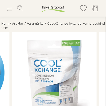
Hem
/
Artiklar
/
Varumärke
/
CoolXChange kylande kompressbind
1,2m