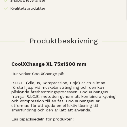
Snabba leveranser
Kvalitetsprodukter
Produktbeskrivning
CoolXChange XL 75x1200 mm
Hur verkar CoolXChange på:
R.I.C.E. (Vila, Is, Kompression, Höjd) är en allmän
första hjälp vid muskelansträngning och den kan
påskynda återhämtningsprocessen. CoolXChange®
främjar R.I.C.E.-metoden genom att kombinera kylning
och kompression till en fas. CoolXChange® är
utformad för att bjuda en effektiv lösning till
smärtlindring och den är lätt att använda.
Läs bipacksedeln för produkten: