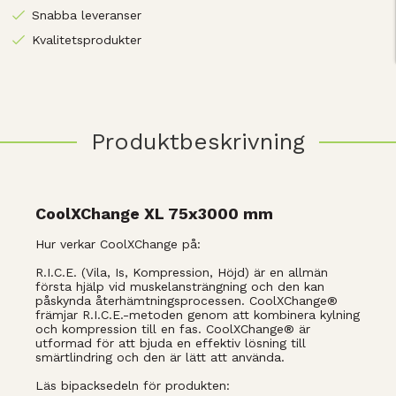
Snabba leveranser
Kvalitetsprodukter
Produktbeskrivning
CoolXChange XL 75x3000 mm
Hur verkar CoolXChange på:
R.I.C.E. (Vila, Is, Kompression, Höjd) är en allmän
första hjälp vid muskelansträngning och den kan
påskynda återhämtningsprocessen. CoolXChange®
främjar R.I.C.E.-metoden genom att kombinera kylning
och kompression till en fas. CoolXChange® är
utformad för att bjuda en effektiv lösning till
smärtlindring och den är lätt att använda.
Läs bipacksedeln för produkten: