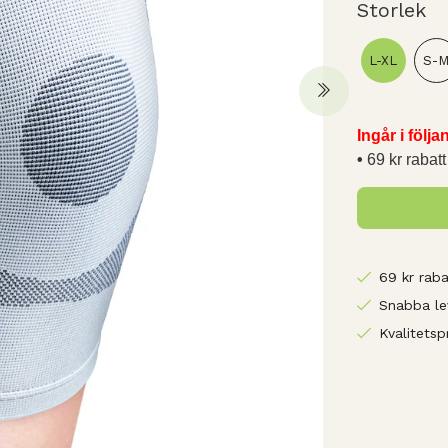
Storlek
L-XL
S-
Ingår i följ
69 kr rabatt
69 kr raba
Snabba le
Kvalitetsp