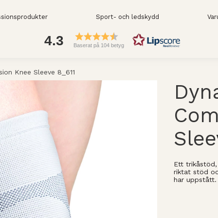
sionsprodukter
Sport- och ledskydd
Var
4.3
Baserat på 104 betyg
ion Knee Sleeve 8_611
Dyn
Com
Slee
Ett trikåstöd
riktat stöd o
har uppstått.