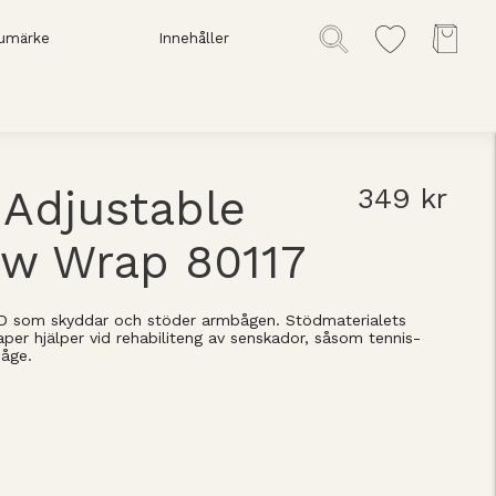
umärke
Innehåller
Adjustable
349 kr
ow Wrap 80117
som skyddar och stöder armbågen. Stödmaterialets
er hjälper vid rehabiliteng av senskador, såsom tennis-
båge.