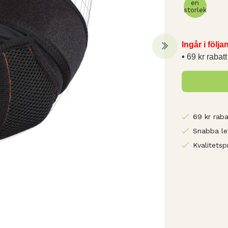
en
storlek
Ingår i följ
69 kr rabatt
69 kr raba
Snabba le
Kvalitetsp