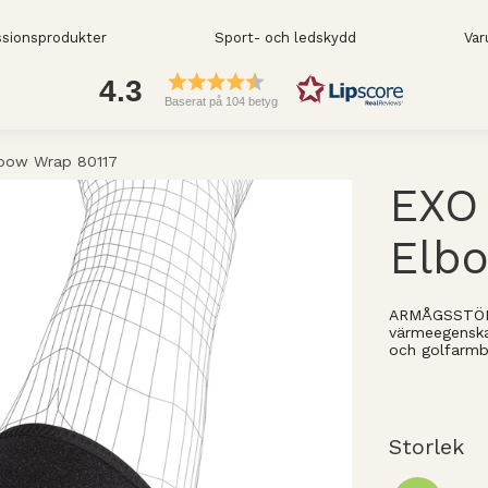
sionsprodukter
Sport- och ledskydd
Var
4.3
Baserat på 104 betyg
lbow Wrap 80117
EXO 
Elb
ARMÅGSSTÖD 
värmeegenskap
och golfarm
Storlek