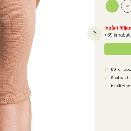
S
M
Ingår i följ
69 kr rabatt
69 kr raba
Snabba le
Kvalitetsp