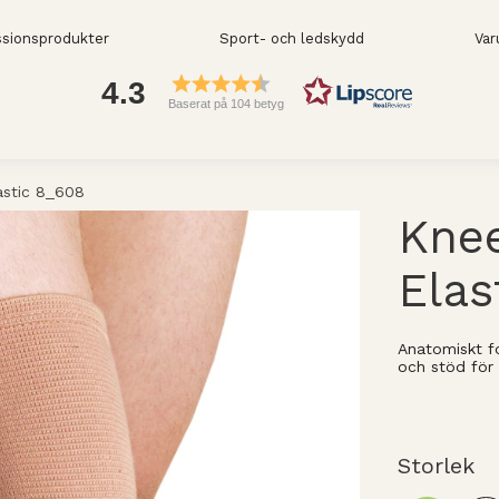
sionsprodukter
Sport- och ledskydd
Var
4.3
Baserat på 104 betyg
astic 8_608
Kne
Elas
Anatomiskt f
och stöd för
Storlek