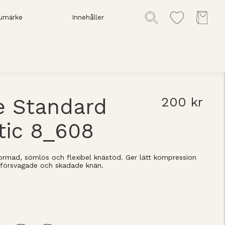
umärke
Innehåller
e Standard
200 kr
tic 8_608
ormad, sömlös och flexibel knästöd. Ger lätt kompression
 försvagade och skadade knän.