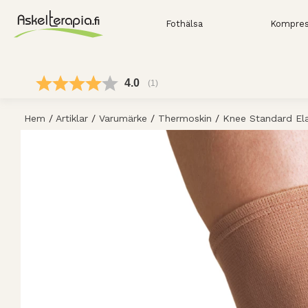
Fothälsa
Kompres
Snittbetyg:
4.0
(
röster:
1
)
Hem
/
Artiklar
/
Varumärke
/
Thermoskin
/
Knee Standard El