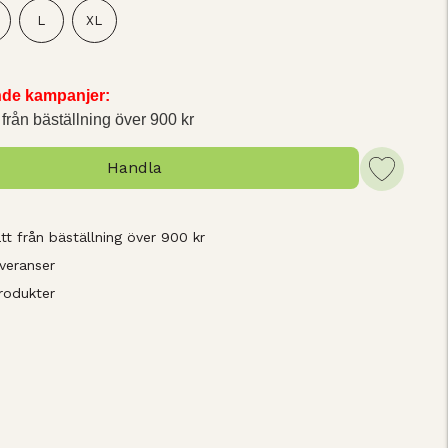
L
XL
ande kampanjer:
 från bäställning över 900 kr
Handla
tt från bäställning över 900 kr
veranser
rodukter