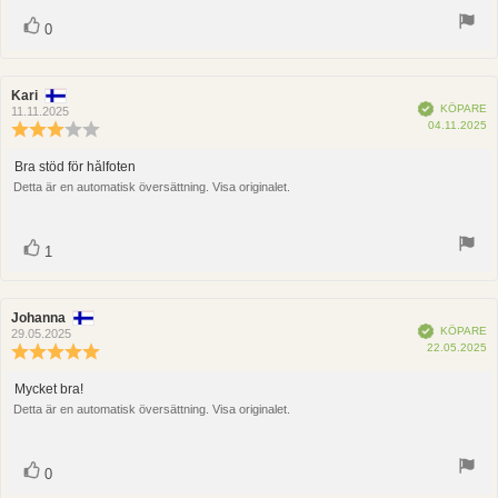
röst(er)
Rösta
0
upp
Recensionsförfattare:
Kari
Recensionsdatum:
Bekräftad
KÖPARE
11.11.2025
K
04.11.2025
Recensionsbetyg:
3.0
utav
Bra stöd för hålfoten
Recensionstext:
5
Detta är en automatisk översättning. Visa originalet.
stjärnor
röst(er)
Rösta
1
upp
Recensionsförfattare:
Johanna
Recensionsdatum:
Bekräftad
KÖPARE
29.05.2025
K
22.05.2025
Recensionsbetyg:
5.0
utav
Mycket bra!
Recensionstext:
5
Detta är en automatisk översättning. Visa originalet.
stjärnor
röst(er)
Rösta
0
upp