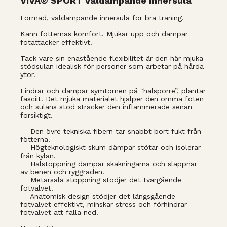
VIVA® SPORT väldämpande innersula
Formad, väldämpande innersula för bra träning.
Känn fötternas komfort. Mjukar upp och dämpar
fotattacker effektivt.
Tack vare sin enastående flexibilitet är den här mjuka
stödsulan idealisk för personer som arbetar på hårda
ytor.
Lindrar och dämpar symtomen på "hälsporre”, plantar
fasciit. Det mjuka materialet hjälper den ömma foten
och sulans stöd sträcker den inflammerade senan
försiktigt.
Den övre tekniska fibern tar snabbt bort fukt från
fötterna.
Högteknologiskt skum dämpar stötar och isolerar
från kylan.
Hälstoppning dämpar skakningarna och slappnar
av benen och ryggraden.
Metarsala stoppning stödjer det tvärgående
fotvalvet.
Anatomisk design stödjer det längsgående
fotvalvet effektivt, minskar stress och förhindrar
fotvalvet att falla ned.