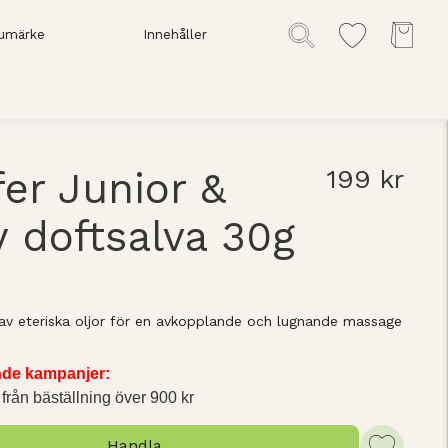
umärke
Innehåller
fer Junior &
199 kr
 doftsalva 30g
 av eteriska oljor för en avkopplande och lugnande massage
ande kampanjer:
 från bäställning över 900 kr
Handla