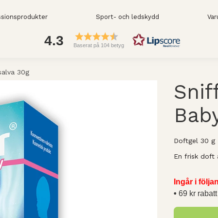
sionsprodukter
Sport- och ledskydd
Var
4.3
Baserat på 104 betyg
salva 30g
Snif
Baby
Doftgel 30 g
En frisk doft
Ingår i följ
69 kr rabatt