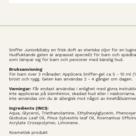
Sniffer Junior&Baby en frisk doft av eteriska oljor för en l
Hudfuktande gelen är anpassat speciellt för barn och spädba
som lämpar sig för barn och personer med känslig hud.
Bruksanvisning
För barn över 3 månader: Applicera Sniffer-gel ca 5 - 10 ml (1
bröst och rygg. Gelen kan användas 2 - 4 gånger om dagen.
Varningar:
Får endast användas i enlighet med givna instrukti
inte appliceras på slemhinnor, skadad hud eller i näsborrarna
inte användas om du är allergisk mot något av innehållsämne
Ingredients (INCI):
Aqua, Glycerol, Triethanolamine, Ethylhexylglycerin, Phenoxy
Globulus Leaf Oil, Pinus Sylvestris leaf Oil, Rosmarinus Officin
Acrylate Crosspolymer, Limonene.
Kosmetisk produkt