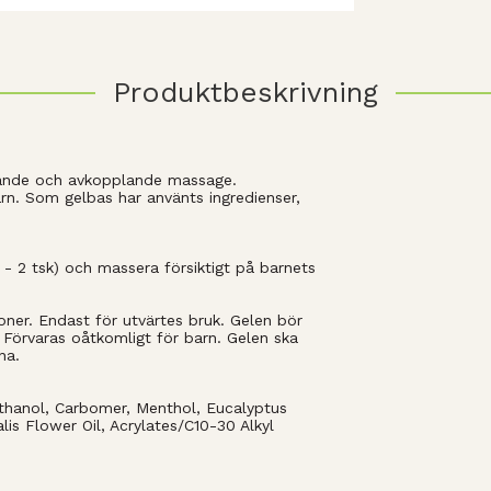
Produktbeskrivning
ugnande och avkopplande massage.
rn. Som gelbas har använts ingredienser,
 - 2 tsk) och massera försiktigt på barnets
oner. Endast för utvärtes bruk. Gelen bör
. Förvaras oåtkomligt för barn. Gelen ska
na.
ethanol, Carbomer, Menthol, Eucalyptus
alis Flower Oil, Acrylates/C10-30 Alkyl