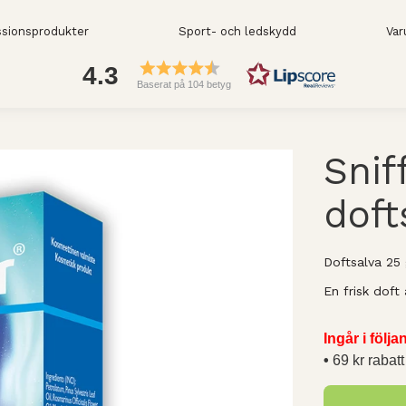
sionsprodukter
Sport- och ledskydd
Var
4.3
Baserat på 104 betyg
Snif
doft
Doftsalva 25 
En frisk doft
Ingår i följ
69 kr rabatt