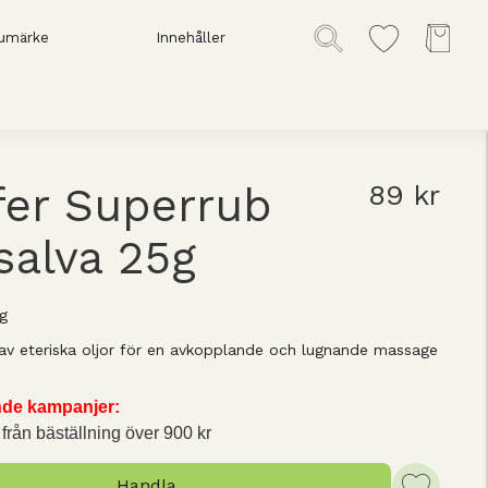
umärke
Innehåller
fer Superrub
89 kr
salva 25g
g
 av eteriska oljor för en avkopplande och lugnande massage
ande kampanjer:
 från bäställning över 900 kr
Handla