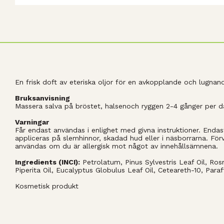
En frisk doft av eteriska oljor för en avkopplande och lugna
Bruksanvisning
Massera salva på bröstet, halsenoch ryggen 2-4 gånger per da
Varningar
Får endast användas i enlighet med givna instruktioner. Endast
appliceras på slemhinnor, skadad hud eller i näsborrarna. För
användas om du är allergisk mot något av innehållsämnena.
Ingredients (INCI):
Petrolatum, Pinus Sylvestris Leaf Oil, Ros
Piperita Oil, Eucalyptus Globulus Leaf Oil, Ceteareth-10, Par
Kosmetisk produkt