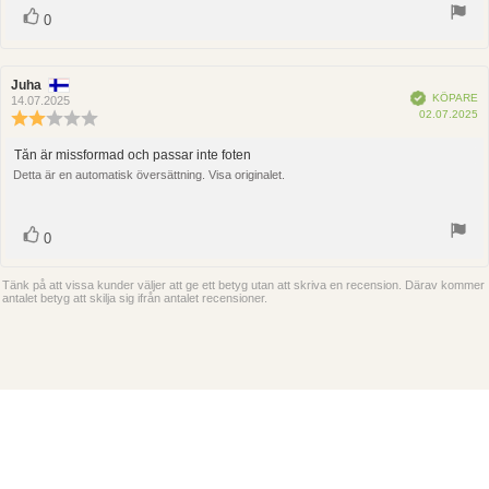
röst(er)
Rösta
0
upp
Recensionsförfattare:
Juha
Recensionsdatum:
Bekräftad
KÖPARE
14.07.2025
K
02.07.2025
Recensionsbetyg:
2.0
utav
Tån är missformad och passar inte foten
Recensionstext:
5
Detta är en automatisk översättning. Visa originalet.
stjärnor
röst(er)
Rösta
0
upp
Tänk på att vissa kunder väljer att ge ett betyg utan att skriva en recension. Därav kommer
antalet betyg att skilja sig ifrån antalet recensioner.