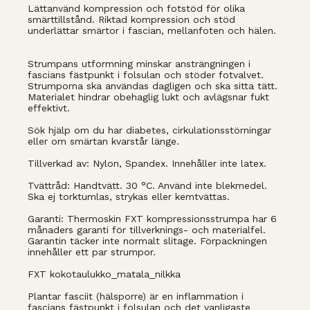
Lättanvänd kompression och fotstöd för olika
smärttillstånd. Riktad kompression och stöd
underlättar smärtor i fascian, mellanfoten och hälen.
Strumpans utformning minskar ansträngningen i
fascians fästpunkt i folsulan och stöder fotvalvet.
Strumporna ska användas dagligen och ska sitta tätt.
Materialet hindrar obehaglig lukt och avlägsnar fukt
effektivt.
Sök hjälp om du har diabetes, cirkulationsstörningar
eller om smärtan kvarstår länge.
Tillverkad av: Nylon, Spandex. Innehåller inte latex.
Tvättråd: Handtvätt. 30 °C. Använd inte blekmedel.
Ska ej torktumlas, strykas eller kemtvättas.
Garanti: Thermoskin FXT kompressionsstrumpa har 6
månaders garanti för tillverknings- och materialfel.
Garantin täcker inte normalt slitage. Förpackningen
innehåller ett par strumpor.
FXT kokotaulukko_matala_nilkka
Plantar fasciit (hälsporre) är en inflammation i
fascians fästpunkt i folsulan och det vanligaste