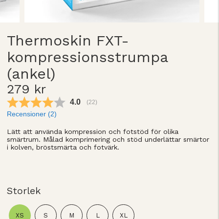
Thermoskin FXT-
kompressionsstrumpa
(ankel)
279 kr
Snittbetyg:
4.0
(
röster:
22
)
Recensioner (
2
)
Lätt att använda kompression och fotstöd för olika
smärtrum. Målad komprimering och stöd underlättar smärtor
i kolven, bröstsmärta och fotvärk.
Storlek
XS
S
M
L
XL