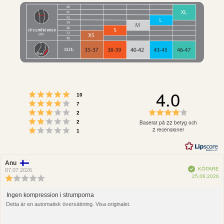
4.0
Betyg: 5 utav 5 stjärnor
röster
10
Betyg: 4 utav 5 stjärnor
röster
7
Betyg: 3 utav 5 stjärnor
Betyg:
röster
2
Betyg: 2 utav 5 stjärnor
4.0
röster
Baserat på 22 betyg och
2
Betyg: 1 utav 5 stjärnor
utav
2 recensioner
röster
1
5
stjärnor
Recensionsförfattare:
Anu
Recensionsdatum:
Bekräftad
KÖPARE
07.07.2026
K
25.06.2026
Recensionsbetyg:
1.0
utav
Ingen kompression i strumporna
Recensionstext:
5
Detta är en automatisk översättning. Visa originalet.
stjärnor