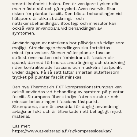
smärttillståndet i hälen. Den är vanligare i yrken där
man måste stå och gå mycket. Även övervikt ökar
risken för plantar fasciit. Den bästa behandlingen vid
hälsporre är olika sträcknings- och
nattskensbehandlingar. Stödtejp och innesulor kan
också vara användbara vid behandlingen av
symtomen.
Användningen av nattskena bör påbörjas så tidigt som
möjligt. Sträckningsbehandlingen ska fortsättas i
minst fyra veckor. Skenan håller plantar fascian
sträckt över natten och förhindrar att fascian blir
spänd; därmed förhindras ansträngning och sträckning
i den kontrakterade fascians och muskelns fästpunkt
under dagen. På så sätt lättar smärtan allteftersom
trycket på plantar fasciit minskas.
Den nya Thermoskin FXT kompressionsstrumpan kan
också användas vid behandling av symtom på plantar
fasciit. Strumpans fiber stödjer fotens struktur och
minskar belastningen i fascians fästpunkt.
Strumporna, som är avsedda för daglig användning,
avlägsnar fukt och är tillverkade i ett behagligt mjukt
material.
Läs mer:
https://www.askelterapia.fi/sv/kompressiosukat/