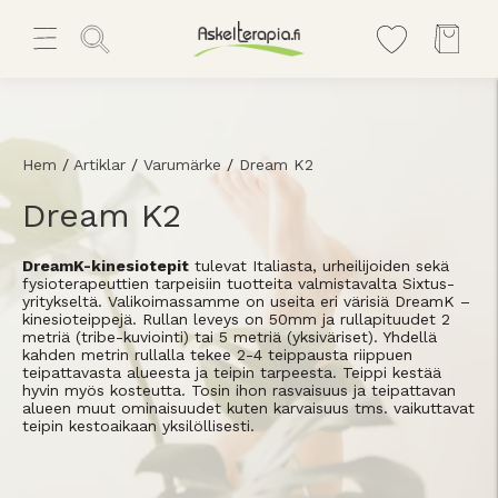
Hem
/
Artiklar
/
Varumärke
/
Dream K2
Dream K2
DreamK-kinesiotepit
tulevat Italiasta, urheilijoiden sekä
fysioterapeuttien tarpeisiin tuotteita valmistavalta Sixtus-
yritykseltä. Valikoimassamme on useita eri värisiä DreamK –
kinesioteippejä. Rullan leveys on 50mm ja rullapituudet 2
metriä (tribe-kuviointi) tai 5 metriä (yksiväriset). Yhdellä
kahden metrin rullalla tekee 2-4 teippausta riippuen
teipattavasta alueesta ja teipin tarpeesta. Teippi kestää
hyvin myös kosteutta. Tosin ihon rasvaisuus ja teipattavan
alueen muut ominaisuudet kuten karvaisuus tms. vaikuttavat
teipin kestoaikaan yksilöllisesti.